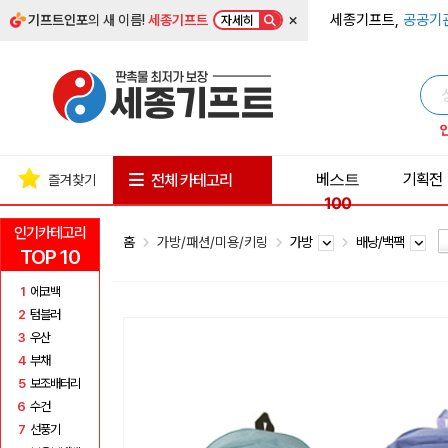
×
세종기프트,
공공기
기프트인포
의 새 이름!
세종기프트
자세히
베스트
기획전
전체 카테고리
즐겨찾기
100
인기카테고리
홈
가방/패션/미용/키링
가방
배낭/백팩
TOP 10
1
에코백
2
텀블러
3
우산
4
부채
5
보조배터리
6
수건
7
선풍기