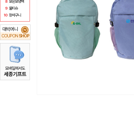
8
보온보냉백
9
물티슈
10
장바구니
대박머니
₩
COUPON
SHOP
모바일에서도
세종기프트