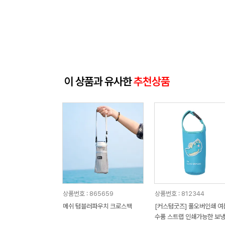
이 상품과 유사한
추천상품
상품번호 : 865659
상품번호 : 812344
메쉬 텀블러파우치 크로스백
[커스텀굿즈] 풀오버인쇄 여
수품 스트랩 인쇄가능한 보냉