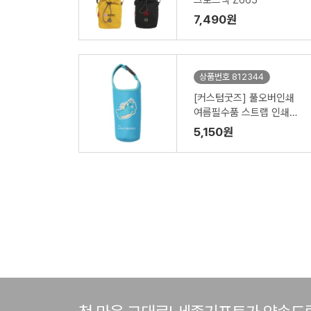
크로스백 Z665
7,490원
상품번호 812344
[커스텀굿즈] 풀오버인쇄
여름필수품 스트랩 인쇄가
능한 보냉 파우치 (박스제
5,150원
작가능)