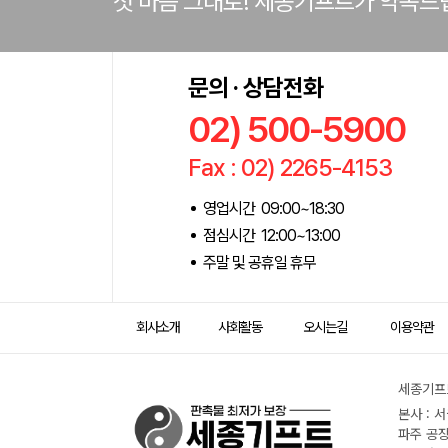
첫 마음 그대로! 세종기프트가 약속드
문의 · 상담전화
02) 500-5900
Fax : 02) 2265-4153
영업시간 09:00~18:30
점심시간 12:00~13:00
주말 및 공휴일 휴무
회사소개
사회활동
오시는길
이용약관
세종기프트
본사 : 
파주 공장