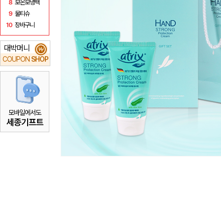
8
보온보냉백
9
물티슈
10
장바구니
대박머니
₩
COUPON
SHOP
모바일에서도
세종기프트