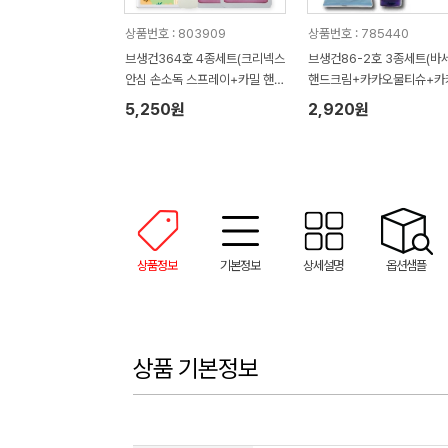
상품번호 : 803909
상품번호 : 785440
브생건364호 4종세트(크리넥스
브생건86-2호 3종세트(바
안심 손소독 스프레이+카밀 핸드
핸드크림+카카오물티슈+카
크림+유시몰 가글2매)
미용휴지)
5,250원
2,920원
상품정보
기본정보
상세설명
옵션샘플
상품 기본정보