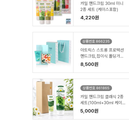
카밀 핸드크림 30ml 미니
2종 세트 (케이스포함)
4,220원
상품번호 866235
아트릭스 스트롱 프로텍션
핸드크림,접이식 폴딩가방
세트
8,500원
상품번호 861865
카밀 핸드크림 클래식 2종
세트(100ml+30ml 케이스
포함)
5,000원