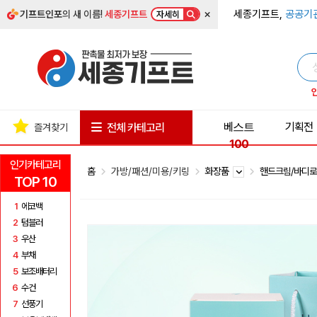
×
세종기프트,
공공기
기프트인포
의 새 이름!
세종기프트
자세히
베스트
기획전
전체 카테고리
즐겨찾기
100
인기카테고리
홈
가방/패션/미용/키링
화장품
핸드크림/바디
TOP 10
1
에코백
2
텀블러
3
우산
4
부채
5
보조배터리
6
수건
7
선풍기