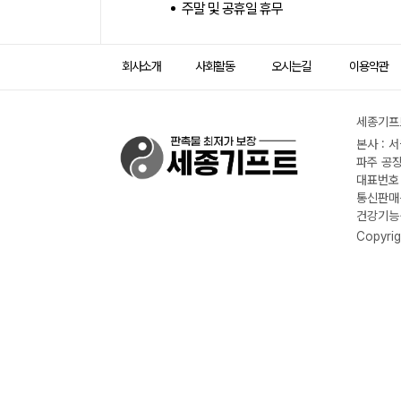
주말 및 공휴일 휴무
회사소개
사회활동
오시는길
이용약관
세종기프트
본사 : 
파주 공장
대표번호 :
통신판매신
건강기능식
Copyrig