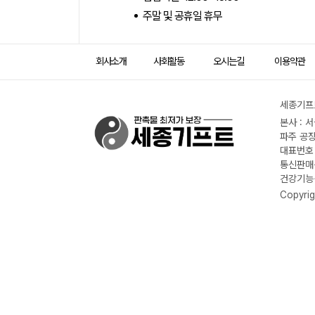
주말 및 공휴일 휴무
회사소개
사회활동
오시는길
이용약관
세종기프트
본사 : 
파주 공장
대표번호 :
통신판매신
건강기능식
Copyrig