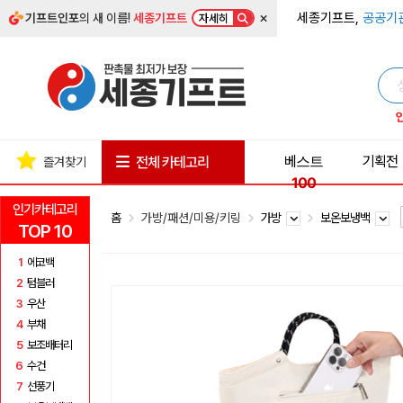
×
세종기프트,
공공기
기프트인포
의 새 이름!
세종기프트
자세히
베스트
기획전
전체 카테고리
즐겨찾기
100
인기카테고리
홈
가방/패션/미용/키링
가방
보온보냉백
TOP 10
1
에코백
2
텀블러
3
우산
4
부채
5
보조배터리
6
수건
7
선풍기