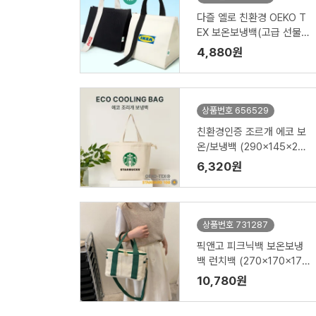
다즐 엘로 친환경 OEKO T
EX 보온보냉백(고급 선물
케이스 포함)
4,880원
상품번호 656529
친환경인증 조르개 에코 보
온/보냉백 (290x145x220
mm)
6,320원
상품번호 731287
픽앤고 피크닉백 보온보냉
백 런치백 (270x170x170
mm)
10,780원