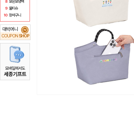
8
보온보냉백
9
물티슈
10
장바구니
대박머니
₩
COUPON
SHOP
모바일에서도
세종기프트