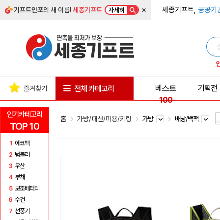
×
세종기프트,
공공기
기프트인포
의 새 이름!
세종기프트
자세히
베스트
기획전
전체 카테고리
즐겨찾기
100
인기카테고리
홈
가방/패션/미용/키링
가방
배낭/백팩
TOP 10
1
에코백
2
텀블러
3
우산
4
부채
5
보조배터리
6
수건
7
선풍기