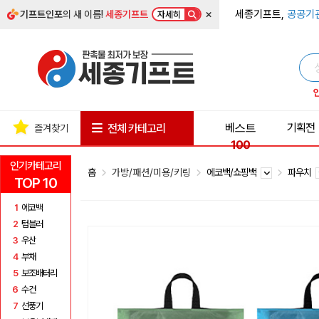
×
세종기프트,
공공기
기프트인포
의 새 이름!
세종기프트
자세히
베스트
기획전
전체 카테고리
즐겨찾기
100
인기카테고리
홈
가방/패션/미용/키링
에코백/쇼핑백
파우치
TOP 10
1
에코백
2
텀블러
3
우산
4
부채
5
보조배터리
6
수건
7
선풍기