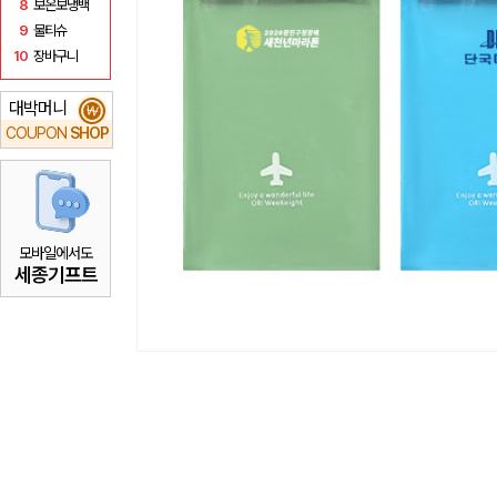
8
보온보냉백
9
물티슈
10
장바구니
대박머니
₩
COUPON
SHOP
모바일에서도
세종기프트