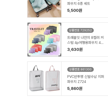
파우치 6종 세트
5,500원
상품번호 729252
트래블잇 나만의 8컬러 커
스텀 4p여행용파우치 4종
세트 캐리어정리 실속구성
3,630원
상품번호 861300
PVC반투명 신발수납 지퍼
파우치 Z724
5,860원