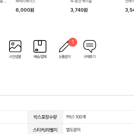
블 키
싸바리케이스
속 충전 케이블
전케
6,000원
3,740원
3,5
1
시안샘플
배송/결제
상품문의
구매후기
박스포장수량
1박스 100개
스티커/라벨지
별도문의