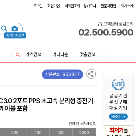
로그인
회원가입
비회원조회
장바구니
질문과답변
회사소개
고객센터 상담문의
02.500.5900
AI 이미지 검색
가격검색
가나다순
맞춤검색
856847
상품번호
공공기관
C3.0 2포트 PPS 초고속 분리형 충전기
우선구매
 케이블 포함
대상기업
BEST →
단위: 원 부가세별도
최저가
를
200
400
600
1,000