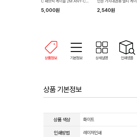
C 패브릭 케이블 2M ANY-C12
인원 거치대겸용 멀티 케이
M-CCC
트
5,000원
2,540원
상품정보
기본정보
상세설명
인쇄샘플
상품 기본정보
상품 색상
화이트
인쇄방법
레이저인쇄