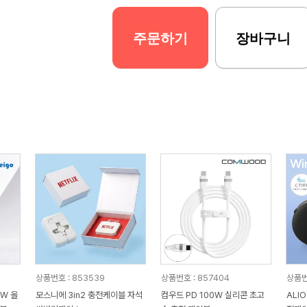
주문하기
장바구니
상품번호 : 853539
상품번호 : 857404
상품번
0W 올
모스니에 3in2 충전케이블 자석
컴우드 PD 100W 실리콘 초고
ALI