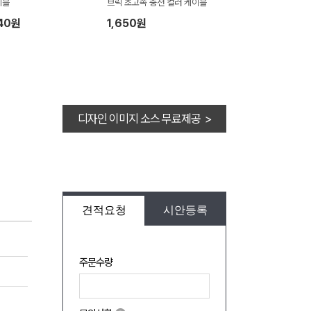
이블
브릭 초고속 충전 컬러 케이블
40원
1,650원
디자인 이미지 소스 무료제공 >
견적요청
시안등록
주문수량