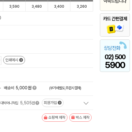
약속드립니다
3,590
3,480
3,400
3,260
)
카드 간편결제
상담전화
02) 500
인쇄예시
5900
원
+
배송비
5,000
(부가세별도,주문시결제)
5,505
회원가입
대박머니적립
원
쇼핑백 제작
박스 제작