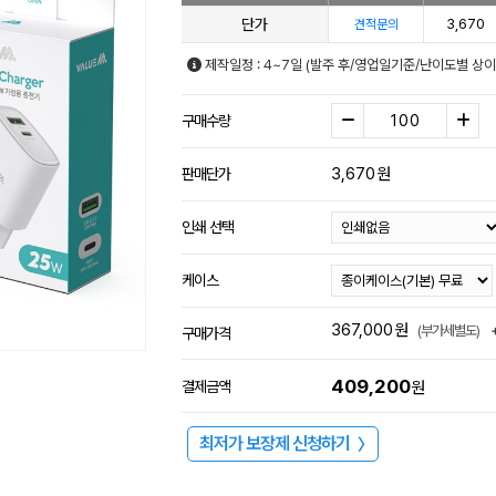
단가
3,670
견적문의
제작일정 : 4~7일 (발주 후/영업일기준/난이도별 상이
구매수량
3,670
원
판매단가
인쇄 선택
케이스
367,000
원
(부가세별도)
구매가격
409,200
결제금액
원
최저가 보장제 신청하기
〉