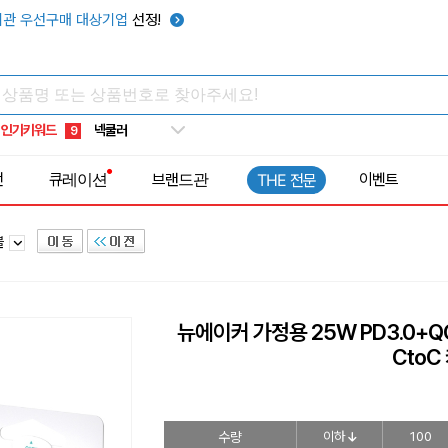
키캡
5
관 우선구매 대상기업
선정!
우산
6
텀블러
7
쿨토시
8
인기키워드
넥쿨러
9
타포린가방
10
전
큐레이션
브랜드관
이벤트
THE 전문
선풍기
1
블
뉴에이커 가정용 25W PD3.0+Q
CtoC
수량
이하
100