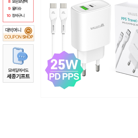
8
보온보냉백
9
물티슈
10
장바구니
대박머니
₩
COUPON
SHOP
모바일에서도
세종기프트