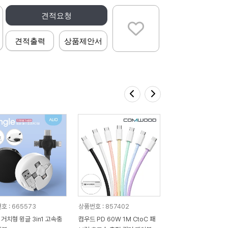
견적요청
견적출력
상품제안서
호 : 665573
상품번호 : 857402
O 거치형 윙글 3in1 고속충
컴우드 PD 60W 1M CtoC 패