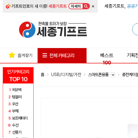
×
세종기프트,
공공기
기프트인포
의 새 이름!
세종기프트
자세히
베스트
기획
전체 카테고리
즐겨찾기
100
인기카테고리
홈
USB/디지털/가전
스마트폰용품
충전케이
TOP 10
1
에코백
2
텀블러
3
우산
4
부채
5
보조배터리
6
수건
7
선풍기