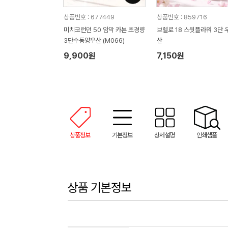
상품번호 : 677449
상품번호 : 859716
미치코런던 50 암막 카본 초경량
브렐로 18 스윗플라워 3단 
3단수동양우산 (M066)
산
9,900원
7,150원
상품정보
기본정보
상세설명
인쇄샘플
상품 기본정보