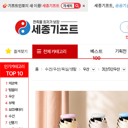
×
세종기프트,
공공기
기프트인포
의 새 이름!
세종기프트
자세히
베스트
기획전
전체 카테고리
즐겨찾기
100
인기카테고리
홈
수건/우산/욕실/생활
우산
3단/5단우산
TOP 10
1
에코백
2
텀블러
3
우산
4
부채
5
보조배터리
6
수건
7
선풍기