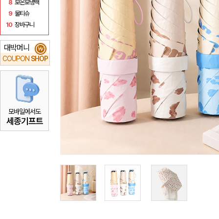
8
보온보냉백
9
물티슈
10
장바구니
대박머니
₩
COUPON
SHOP
모바일에서도
세종기프트