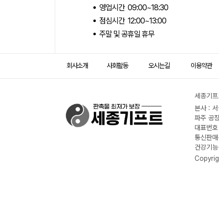
영업시간 09:00~18:30
점심시간 12:00~13:00
주말 및 공휴일 휴무
회사소개
사회활동
오시는길
이용약관
세종기프트
본사 : 
파주 공장
대표번호 :
통신판매신
건강기능식
Copyrig