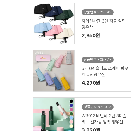
상품번호 823593
자외선차단 3단 자동 암막
양우산
2,850원
상품번호 835877
5단 6K 솔리드 스퀘어 파우
치 UV 양우산
4,270원
상품번호 829012
WB012 비단비 3단 8K 솔
리드 전자동 암막 양우산
(인쇄/케이스포함)
3,820원