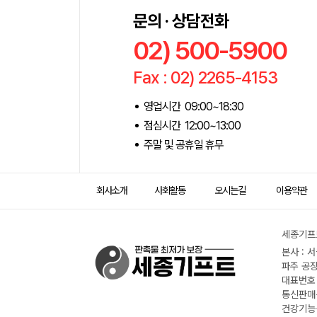
문의 · 상담전화
02) 500-5900
Fax : 02) 2265-4153
영업시간 09:00~18:30
점심시간 12:00~13:00
주말 및 공휴일 휴무
회사소개
사회활동
오시는길
이용약관
세종기프트
본사 : 
파주 공장
대표번호 :
통신판매신
건강기능식