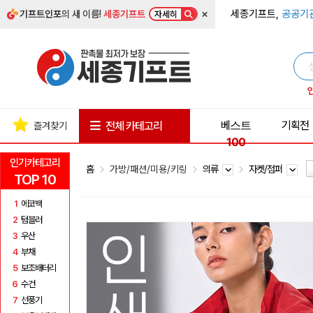
×
세종기프트,
공공기
기프트인포
의 새 이름!
세종기프트
자세히
베스트
기획전
전체 카테고리
즐겨찾기
100
인기카테고리
홈
가방/패션/미용/키링
의류
자켓/점퍼
TOP 10
1
에코백
2
텀블러
3
우산
4
부채
5
보조배터리
6
수건
7
선풍기