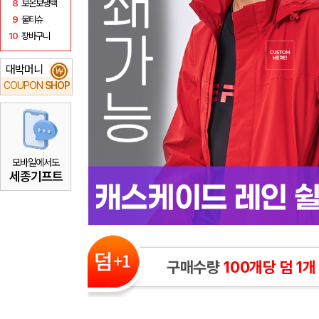
8
보온보냉백
9
물티슈
10
장바구니
대박머니
₩
COUPON
SHOP
모바일에서도
세종기프트
구매수량
100개당 덤 1개