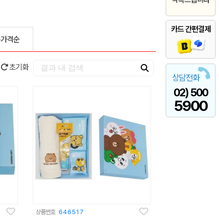
카드 간편결제
은가격순
초기화
상담전화
02) 500
5900
상품번호
646517