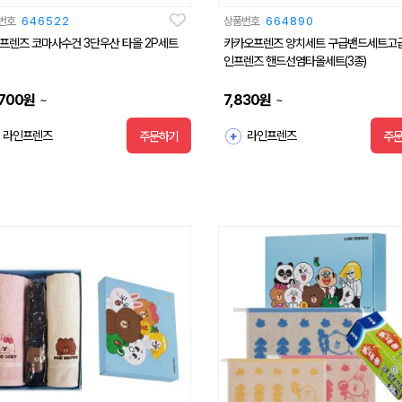
번호
646522
상품번호
664890
프렌즈 코마사수건 3단우산 타올 2P세트
카카오프렌즈 양치세트 구급밴드세트고
인프렌즈 핸드선염타올세트(3종)
,700
원
7,830
원
~
~
라인프렌즈
라인프렌즈
주문하기
주