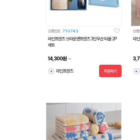
상품번호
710743
상품
라인프렌즈 브라운앤프렌즈 3단우산 타올 2P
라인
세트
14,300
원
3,
~
라인프렌즈
주문하기