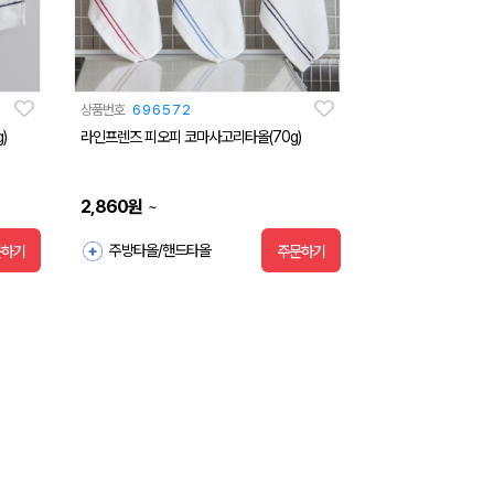
상품번호
696572
)
라인프렌즈 피오피 코마사고리타올(70g)
2,860
원
~
주방타올/핸드타올
문하기
주문하기