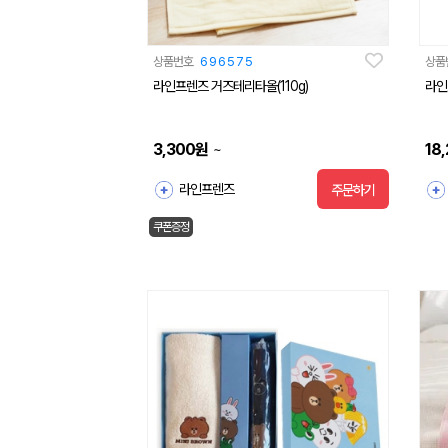
상품번호
696575
상품
라인프렌즈 거즈테리타올(110g)
라인
3,300
원
18
~
라인프렌즈
주문하기
쿠폰증정