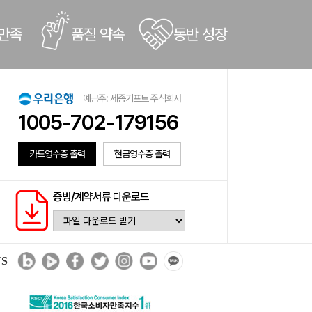
 만족
품질 약속
동반 성장
예금주: 세종기프트 주식회사
1005-702-179156
카드영수증 출력
현금영수증 출력
증빙/계약서류
다운로드
NS