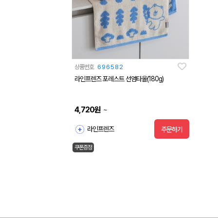
상품번호
696582
라인프렌즈 포레스트 선염타올(180g)
4,720
원
~
라인프렌즈
주문하기
쿠폰증정