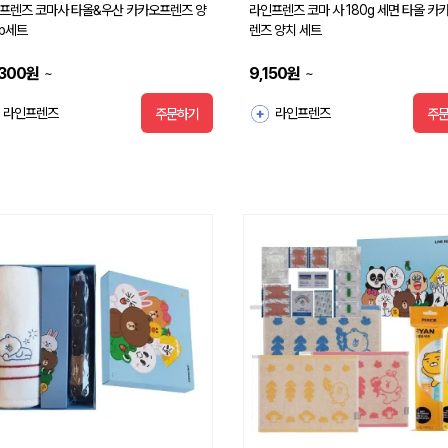
프렌즈 코마사 타올&우산 카카오프렌즈 양
라인프렌즈 코마 사 180g 세면 타올 카
3p세트
렌즈 양치 세트
,300
원
9,150
원
~
~
라인프렌즈
라인프렌즈
주문하기
주