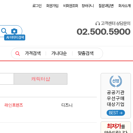
로그인
회원가입
비회원조회
장바구니
질문과답변
회사소개
고객센터 상담문의
02.500.5900
AI 이미지 검색
가격검색
가나다순
맞춤검색
캐릭터샵
공공기관
우선구매
대상기업
라인프렌즈
디즈니
BEST →
최저가
를
약속드립니다