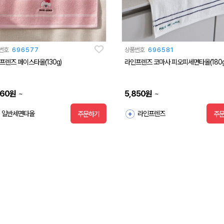
번호
696577
상품번호
696581
프렌즈 페이스타올(130g)
라인프렌즈 코마사 피오피세면타올(180g
760
원
5,850
원
~
~
일반세면타올
라인프렌즈
주문하기
주