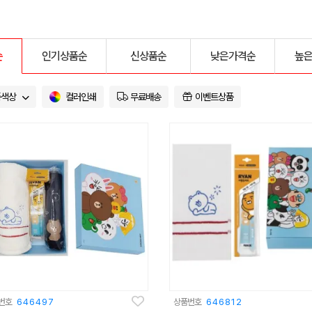
순
인기상품순
신상품순
낮은가격순
높
품색상
컬러인쇄
무료배송
이벤트상품
번호
646497
상품번호
646812