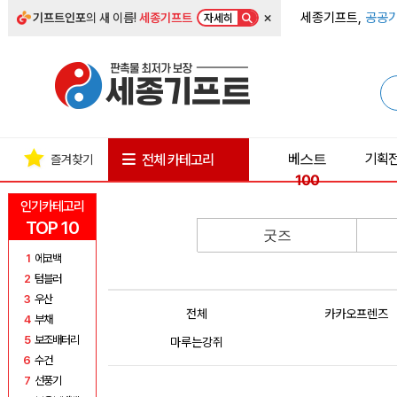
×
세종기프트,
공공기
기프트인포
의 새 이름!
세종기프트
자세히
베스트
기획
전체 카테고리
즐겨찾기
100
인기카테고리
TOP 10
굿즈
1
에코백
2
텀블러
3
우산
전체
카카오프렌즈
4
부채
5
보조배터리
마루는강쥐
6
수건
7
선풍기