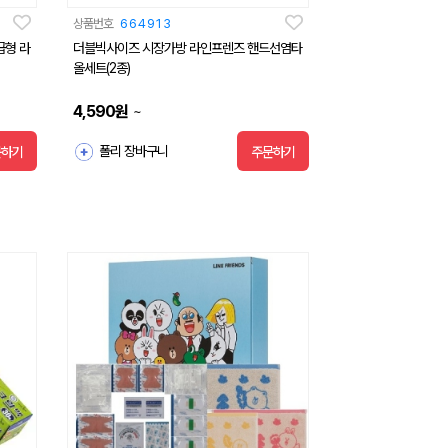
상품번호
664913
급형 라
더블빅사이즈 시장가방 라인프렌즈 핸드선염타
올세트(2종)
4,590
원
~
폴리 장바구니
문하기
주문하기