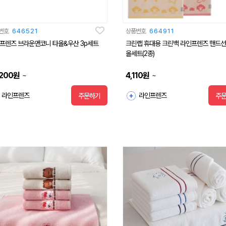
번호
646521
상품번호
664911
프렌즈 브라운앤코니 타올&우산 3p세트
크린랩 휴대용 크린백 라인프렌즈 핸드
올세트(2종)
,200
원
4,110
원
~
~
라인프렌즈
라인프렌즈
주문하기
주