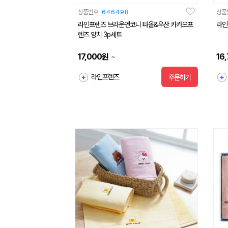
상품번호
646498
상품
라인프렌즈 브라운앤코니 타올&우산 카카오프
라인
렌즈 양치 3p세트
17,000
원
16
~
라인프렌즈
주문하기