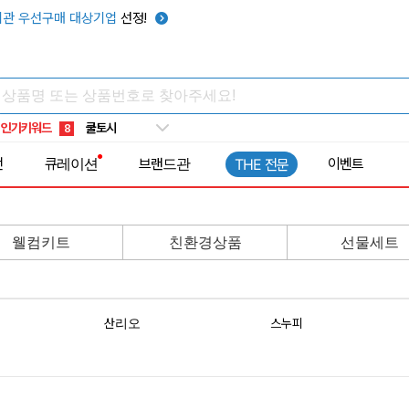
관 우선구매 대상기업
선정!
키캡
5
우산
6
텀블러
7
쿨토시
8
인기키워드
넥쿨러
9
타포린가방
10
전
큐레이션
브랜드관
이벤트
THE 전문
선풍기
1
웰컴키트
친환경상품
선물세트
산리오
스누피