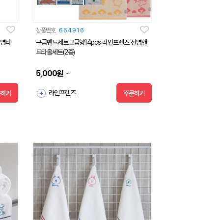
상품번호
664916
선염타
구급밴드세트고급형14pcs 라인프렌즈 선염핸
드타올세트(2종)
5,000
원
~
라인프렌즈
문하기
주문하기