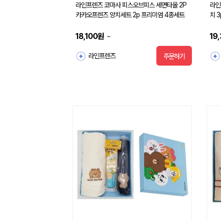
라인프렌즈 코마사 피스오브피스 세면타올 2P
라인
카카오프렌즈 양치세트 2p 프리미엄 4종세트
치 
18,100
원
19
~
라인프렌즈
주문하기