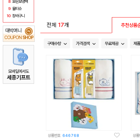
8
보온보냉백
9
물티슈
10
장바구니
전체
17
개
추천상품
대박머니
₩
COUPON
SHOP
구매수량
가격검색
무료제공
제
모바일에서도
세종기프트
상품번호
646768
상품