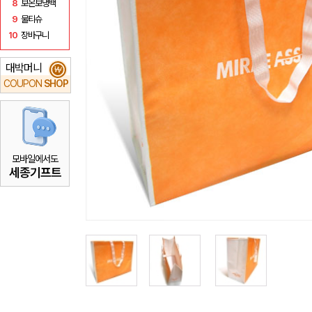
8
보온보냉백
9
물티슈
10
장바구니
대박머니
₩
COUPON
SHOP
모바일에서도
세종기프트