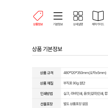
상품정보
기본정보
상세설명
제작가이드
상품 기본정보
상품 규격
480*120*350mm(오차±5mm)
상품 재질
부직포 90g 원단
인쇄방법
실크, 라바인쇄, 옵셋(칼라)인쇄,
선물포장
별도 상품포장 없음