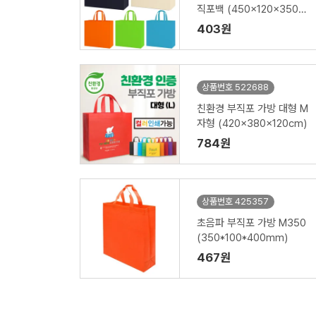
직포백 (450x120x350m
m)
403원
상품번호 522688
친환경 부직포 가방 대형 M
자형 (420x380x120cm)
784원
상품번호 425357
초음파 부직포 가방 M350
(350*100*400mm)
467원