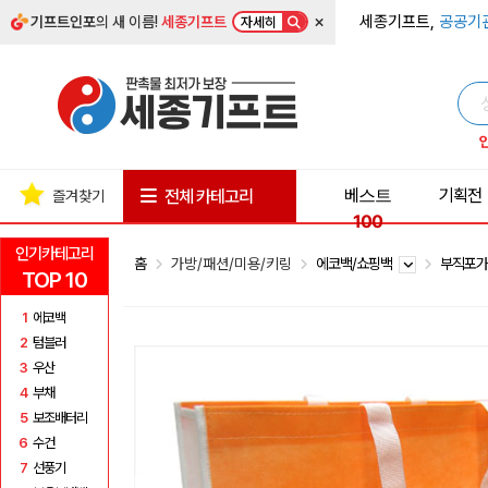
×
세종기프트,
공공기
기프트인포
의 새 이름!
세종기프트
자세히
베스트
기획전
전체 카테고리
즐겨찾기
100
인기카테고리
홈
가방/패션/미용/키링
에코백/쇼핑백
부직포
TOP 10
1
에코백
2
텀블러
3
우산
4
부채
5
보조배터리
6
수건
7
선풍기