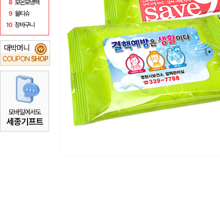
8
보온보냉백
9
물티슈
10
장바구니
대박머니
₩
COUPON
SHOP
모바일에서도
세종기프트