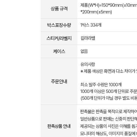
제품(W*H)=150*90mm(±10mm)
상품 규격
*200mm(±5mm)
박스포장수량
1박스 334개
스티커/라벨지
칼라라벨
케이스
없음
유의사항
※ 제품 색상은 화면과 다소 차이가
주문안내
최소 발주 수량은 1000개
1000개 이상은 500개 단위로 주
(500개 단위가 아닐 경우 별도 비용
판촉물은 판촉을 목적으로 제작하여
일반상품으로 판매는 신중히 판단해
판촉상품 안내
제공되는 상품의 사진은 이해를 
모니터의 해상도, 이미지의 품질에 