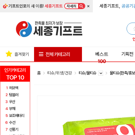
×
세종기프트,
공공기
기프트인포
의 새 이름!
세종기프트
자세히
베스트
기획전
전체 카테고리
즐겨찾기
100
인기카테고리
홈
티슈/위생/건강
티슈/물티슈
물티슈(판촉/홍보
TOP 10
1
에코백
2
텀블러
3
우산
4
부채
5
보조배터리
6
수건
7
선풍기