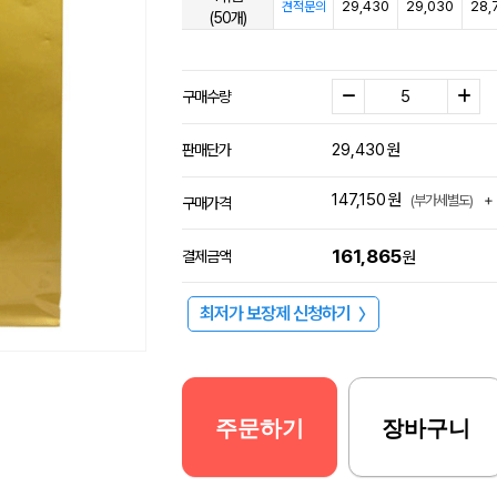
29,430
29,030
28,
견적문의
(50개)
구매수량
29,430
원
판매단가
147,150
원
+
(부가세별도)
구매가격
161,865
결제금액
원
최저가 보장제 신청하기
〉
주문하기
장바구니