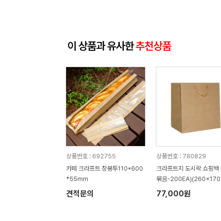
이 상품과 유사한
추천상품
상품번호 : 692755
상품번호 : 780829
카페 크라프트 창봉투110*600
크라프트지 도시락 쇼핑백 中
*55mm
묶음-200EA)(260x170
0mm)
견적문의
77,000원