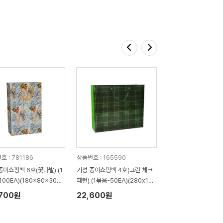
 : 781186
상품번호 : 165590
종이쇼핑백 6호(꽃다발) (1
기성 종이쇼핑백 4호(그린 체크
100EA)(180x80x300
패턴) (1묶음-50EA)(280x10
0x260mm)
,700원
22,600원