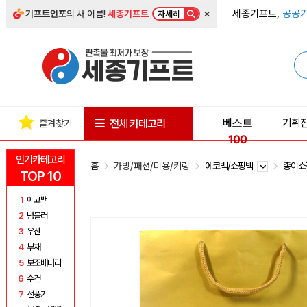
×
세종기프트,
공공기
기프트인포
의 새 이름!
세종기프트
자세히
베스트
기획
전체 카테고리
즐겨찾기
100
인기카테고리
홈
가방/패션/미용/키링
에코백/쇼핑백
종이
TOP 10
1
에코백
2
텀블러
3
우산
4
부채
5
보조배터리
6
수건
7
선풍기