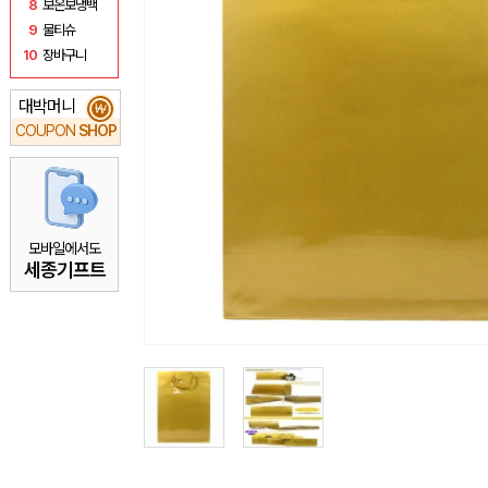
8
보온보냉백
9
물티슈
10
장바구니
대박머니
₩
COUPON
SHOP
모바일에서도
세종기프트