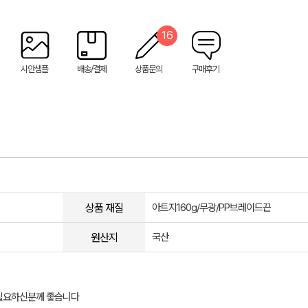
16
시안샘플
배송/결제
상품문의
구매후기
상품 재질
아트지160g/무광/PP브레이드끈
원산지
국산
 필요하신분께 좋습니다