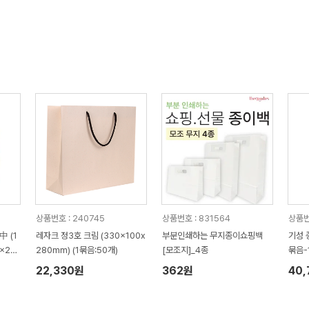
상품번호 : 240745
상품번호 : 831564
상품번호
 (1
레자크 정3호 크림 (330x100x
부분인쇄하는 무지종이쇼핑백
기성 
x27
280mm) (1묶음:50개)
[모조지]_4종
묶음-
mm)
22,330원
362원
40