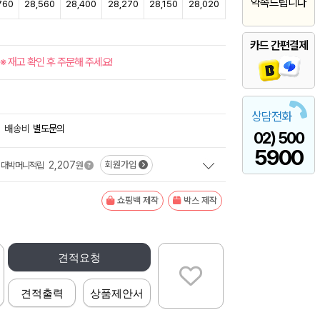
약속드립니다
760
28,560
28,400
28,270
28,150
28,020
카드 간편결제
※ 재고 확인 후 주문해 주세요!
상담전화
배송비
별도문의
02) 500
5900
2,207
회원가입
대박머니적립
원
쇼핑백 제작
박스 제작
견적요청
견적출력
상품제안서