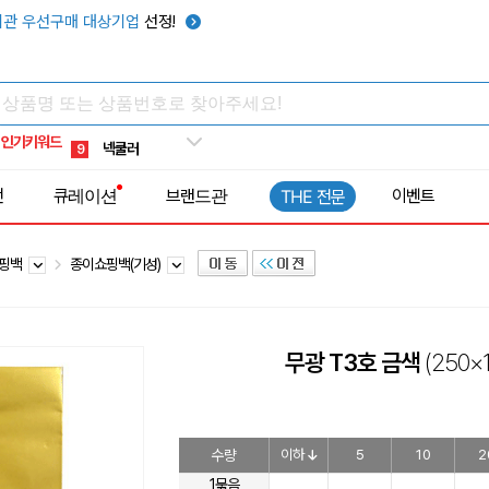
키캡
5
관 우선구매 대상기업
선정!
우산
6
텀블러
7
쿨토시
8
인기키워드
넥쿨러
9
타포린가방
10
전
큐레이션
브랜드관
이벤트
THE 전문
선풍기
1
쇼핑백
종이쇼핑백(기성)
무광 T3호 금색
(250×
수량
이하
5
10
2
1묶음