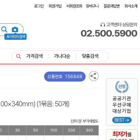
로그인
회원가입
비회원조회
장바구니
질문과답변
회사소개
고객센터 상담문의
02.500.5900
AI 이미지 검색
가격검색
가나다순
맞춤검색
156848
상품번호
공공기관
100×340mm)
(1묶음: 50개)
우선구매
대상기업
BEST →
단위: 원 부가세별도
0
30
50
100
200
300
최저가
를