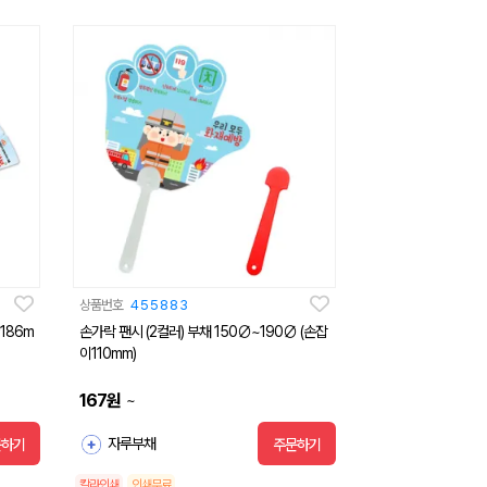
상품번호
455883
186m
손가락 팬시 (2컬러) 부채 150∅~190∅ (손잡
이110mm)
167
원
~
자루부채
문하기
주문하기
칼라인쇄
인쇄무료