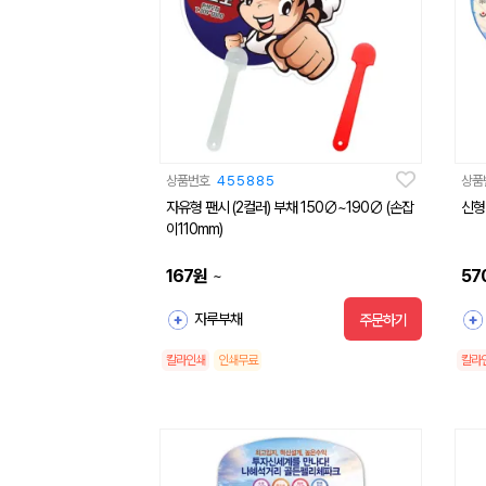
상품번호
455885
상품
자유형 팬시 (2컬러) 부채 150∅~190∅ (손잡
신형
이110mm)
167
원
57
~
자루부채
주문하기
칼라인쇄
인쇄무료
칼라