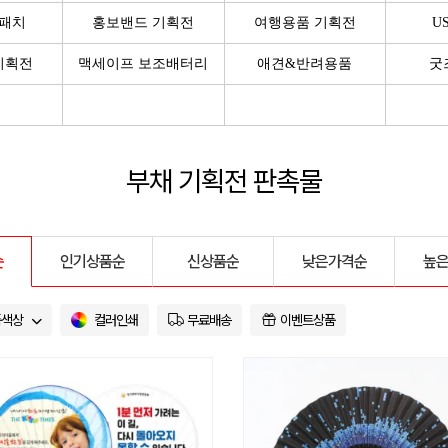
쿨패치
홍보밴드 기획전
여행용품 기획전
U
기획전
맥세이프 보조배터리
애견&반려용품
굿
부채 기획전 판촉물
순
인기상품순
신상품순
낮은가격순
높
품색상
컬러인쇄
무료배송
이벤트상품