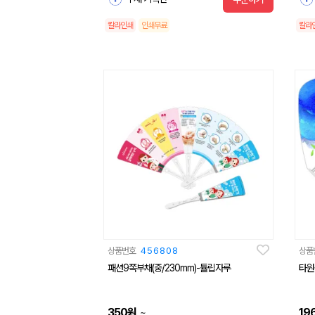
칼라인쇄
인쇄무료
칼라
상품번호
456808
상품
패션9쪽부채(중/230mm)-튤립자루
타원
350
원
19
~