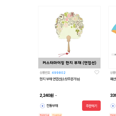
상품번호
499802
상품
한지 부채 연엽선(소량주문가능)
패션7
2,240
원
33
~
전통부채
주문하기
칼라인쇄
인쇄무료
칼라