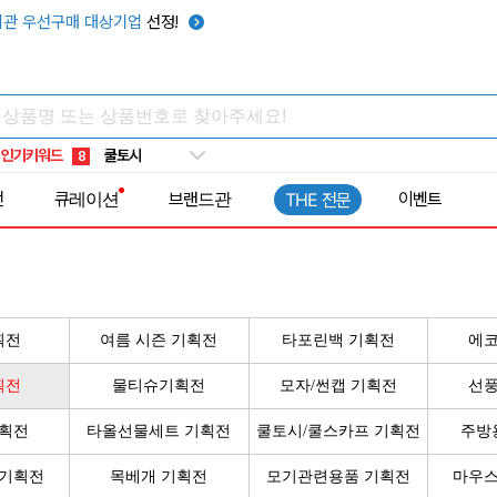
관 우선구매 대상기업
선정!
키캡
5
우산
6
텀블러
7
쿨토시
8
인기키워드
넥쿨러
9
타포린가방
10
전
큐레이션
브랜드관
이벤트
THE 전문
선풍기
1
획전
여름 시즌 기획전
타포린백 기획전
에코
획전
물티슈기획전
모자/썬캡 기획전
선풍
기획전
타올선물세트 기획전
쿨토시/쿨스카프 기획전
주방
 기획전
목베개 기획전
모기관련용품 기획전
마우스