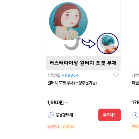
상품번호
499804
상품
원터치 포켓 부채 (소량주문가능)
타원
1,680
원
17
~
응용형부채
주문하기
칼라인쇄
인쇄무료
인쇄