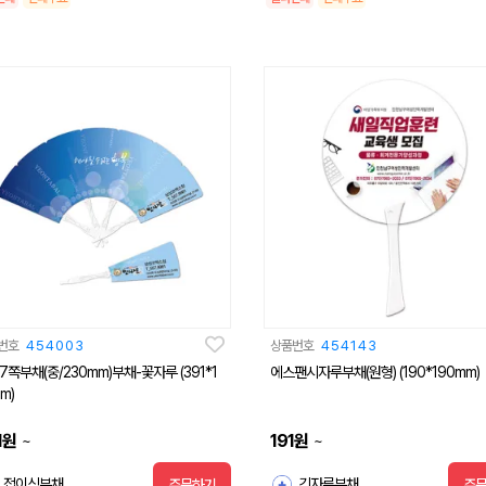
번호
454003
상품번호
454143
7쪽부채(중/230mm)부채-꽃자루 (391*1
에스팬시자루부채(원형) (190*190mm)
m)
1
원
191
원
~
~
접이식부채
긴자루부채
주문하기
주