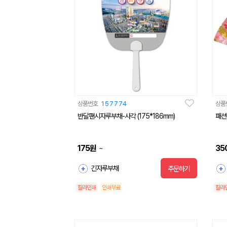
상품번호
157774
상품
반달팬시자루부채-사각 (175*186mm)
패션
175
원
35
~
긴자루부채
주문하기
칼라인쇄
인쇄무료
칼라