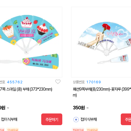
번호
455762
상품번호
170169
쪽 스마일 (중) 부채 (373*230mm)
패션9쪽부채(중/230mm)-꽃자루 (399*
m)
9
원
350
원
~
~
접이식부채
접이식부채
주문하기
주
인쇄
인쇄무료
칼라인쇄
인쇄무료