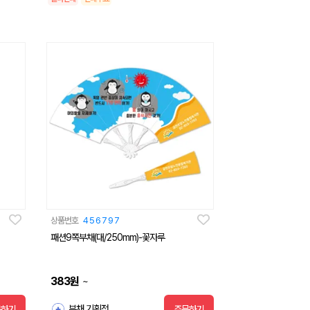
상품번호
456797
패션9쪽부채(대/250mm)-꽃자루
383
원
~
부채 기획전
문하기
주문하기