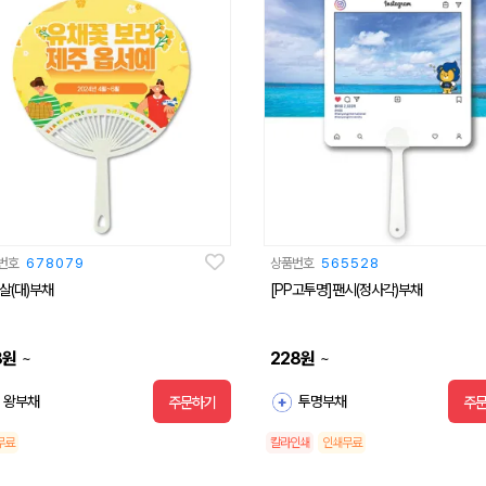
번호
678079
상품번호
565528
살(대)부채
[PP고투명]팬시(정사각)부채
8
원
228
원
~
~
왕부채
투명부채
주문하기
주
무료
칼라인쇄
인쇄무료