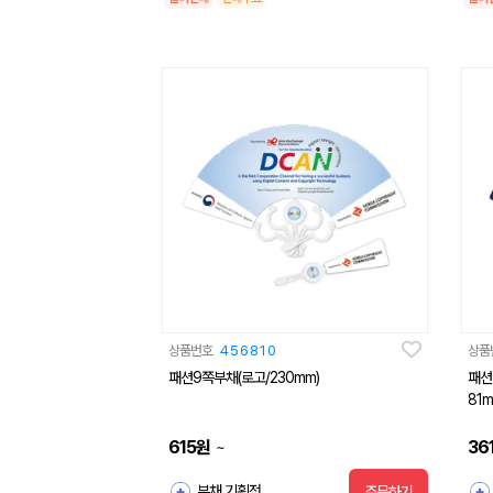
상품번호
456810
상품
패션9쪽부채(로고/230mm)
패션
81m
615
원
36
~
부채 기획전
주문하기