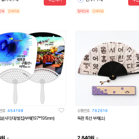
인쇄
인쇄무료
칼라인쇄
인쇄무료
번호
454198
상품번호
762616
살(사각/대/벌집)부채(197*195mm)
독판 흑선 부채(소)
6
원
2,840
원
~
~