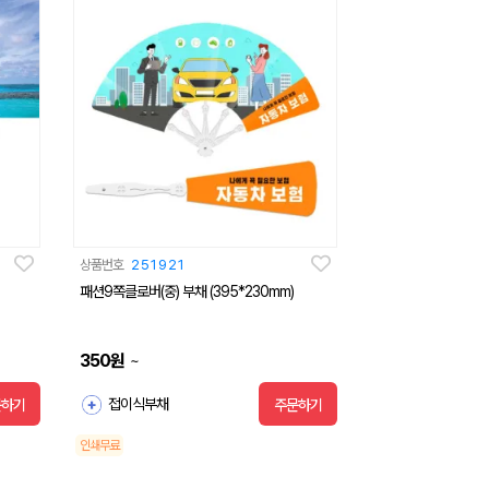
상품번호
251921
패션9쪽클로버(중) 부채 (395*230mm)
350
원
~
접이식부채
문하기
주문하기
인쇄무료