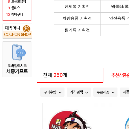
8
보온보냉백
단체복 기획전
넥쿨러/
9
물티슈
10
장바구니
차량용품 기획전
안전용품 
대박머니
₩
필기류 기획전
COUPON
SHOP
모바일에서도
세종기프트
전체
250
개
추천상품
구매수량
가격검색
무료제공
제