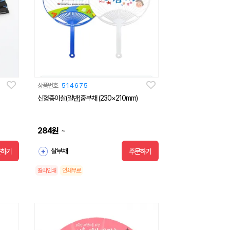
상품번호
514675
신형종이살(일반)중부채 (230×210mm)
284
원
~
살부채
문하기
주문하기
칼라인쇄
인쇄무료