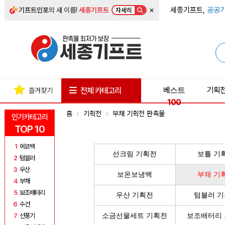
×
세종기프트,
공공기
기프트인포
의 새 이름!
세종기프트
자세히
베스트
기획
전체 카테고리
즐겨찾기
100
홈
기획전
부채 기획전 판촉물
인기카테고리
TOP 10
1
에코백
선크림 기획전
보틀 기
2
텀블러
3
우산
보온보냉백
부채 기
4
부채
5
보조배터리
우산 기획전
텀블러 
6
수건
7
선풍기
소금선물세트 기획전
보조배터리