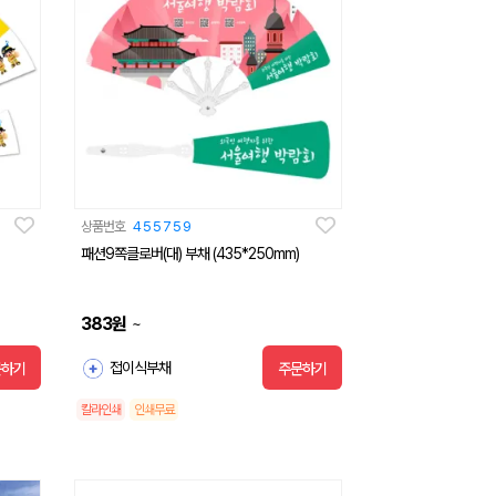
상품번호
455759
패션9쪽클로버(대) 부채 (435*250mm)
383
원
~
접이식부채
문하기
주문하기
칼라인쇄
인쇄무료