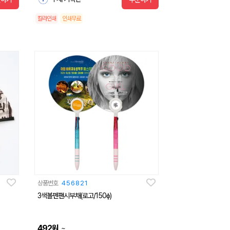
칼라인쇄
인쇄무료
상품번호
456821
3색볼펜팬시부채(로고/150ɸ)
492
원
~