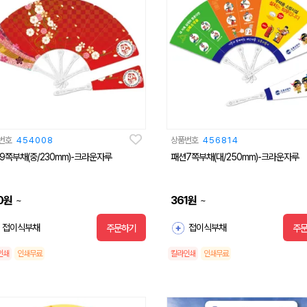
번호
454008
상품번호
456814
9쪽부채(중/230mm)-크라운자루
패션7쪽부채(대/250mm)-크라운자루
0
원
361
원
~
~
접이식부채
접이식부채
주문하기
주
인쇄
인쇄무료
칼라인쇄
인쇄무료