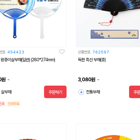
번호
454423
상품번호
762597
 왕종이살부채(일반) (280*274mm)
독판 흑선 부채(중)
0
원
3,080
원
~
~
살부채
전통부채
주문하기
주
인쇄
인쇄무료