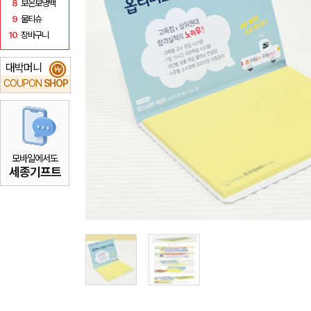
8
보온보냉백
9
물티슈
10
장바구니
대박머니
₩
COUPON
SHOP
모바일에서도
세종기프트