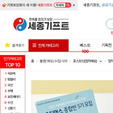
×
세종기프트,
공공기
기프트인포
의 새 이름!
세종기프트
자세히
베스트
기획전
전체 카테고리
즐겨찾기
100
인기카테고리
홈
볼펜/메모/수첩/사무
포스트잇(점착메모)
점착
TOP 10
1
에코백
2
텀블러
3
우산
4
부채
5
보조배터리
6
수건
7
선풍기