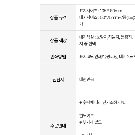
표지사이즈 : 105 * 80mm
상품 규격
내지사이즈 : 50*75mm-2종(1도
가
내지색상 : 노랑지,하늘지, 분홍지, 
상품 색상
지 중 선택
인쇄방법
표지 4도 인쇄/유광코팅, 내지 2도
원산지
대한민국
※ 수량에 따라 단가조정가능.
별도여부
※ 부가세 별도
주문안내