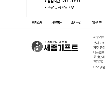
점심시간 12:00~13:00
주말 및 공휴일 휴무
회사소개
사회활동
오시는길
이용약관
세종기프트
본사 : 
파주 공장
대표번호 :
통신판매신
건강기능식
Copyrig