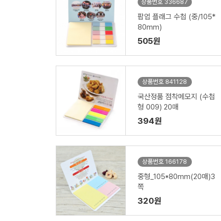
상품번호 336687
팝업 플래그 수첩 (중/105*
80mm)
505원
상품번호 841128
국산정품 점착메모지 (수첩
형 009) 20매
394원
상품번호 166178
중형_105*80mm(20매)3
쪽
320원