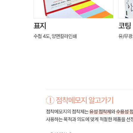
표지
코팅
수첩 4도, 양면칼라인쇄
유/무
!
점착메모지 알고가기
점착메모지의 점착제는
유성 점착제
와
수용성 
사용하는 목적과 의도에 맞게 적절한 제품을 선