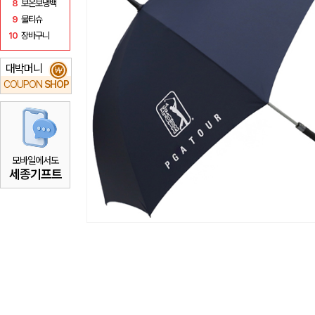
8
보온보냉백
9
물티슈
10
장바구니
대박머니
₩
COUPON
SHOP
모바일에서도
세종기프트