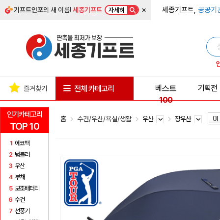
×
세종기프트,
공공기
기프트인포
의 새 이름!
세종기프트
자세히
베스트
기획전
전체 카테고리
즐겨찾기
100
인기카테고리
홈
수건/우산/욕실/생활
우산
장우산
TOP 10
1
에코백
2
텀블러
3
우산
4
부채
5
보조배터리
6
수건
7
선풍기