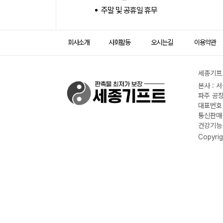
주말 및 공휴일 휴무
회사소개
사회활동
오시는길
이용약관
세종기프트
본사 : 
파주 공장
대표번호 :
통신판매신
건강기능식
Copyrig