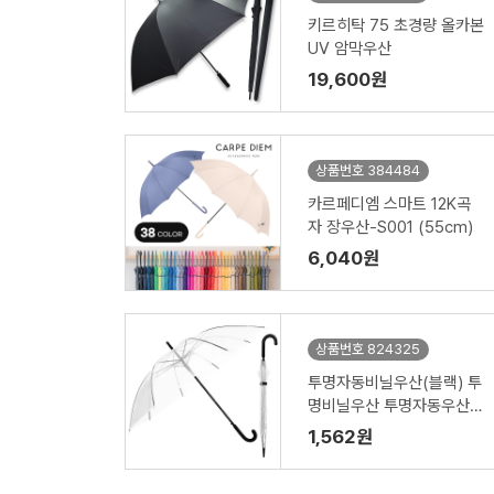
키르히탁 75 초경량 올카본
UV 암막우산
19,600원
상품번호 384484
카르페디엠 스마트 12K곡
자 장우산-S001 (55cm)
6,040원
상품번호 824325
투명자동비닐우산(블랙) 투
명비닐우산 투명자동우산 /
인쇄제작가능(53-8K)
1,562원