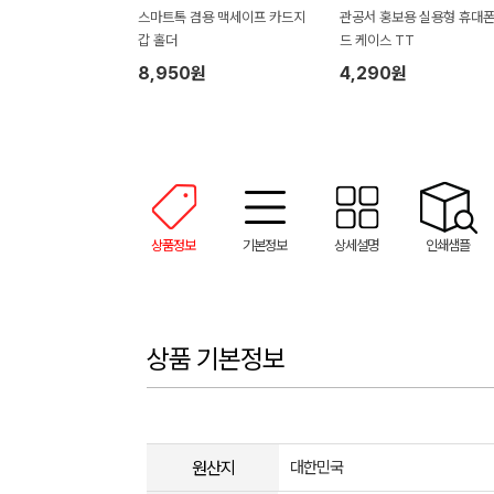
스마트톡 겸용 맥세이프 카드지
관공서 홍보용 실용형 휴대폰
갑 홀더
드 케이스 TT
8,950원
4,290원
상품정보
기본정보
상세설명
인쇄샘플
상품 기본정보
원산지
대한민국