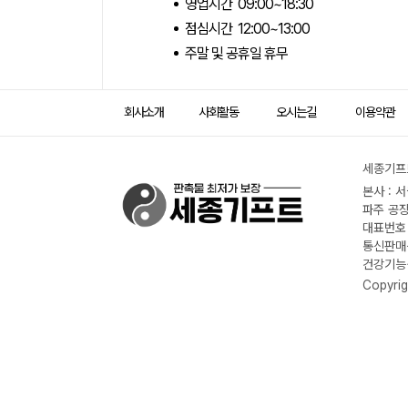
영업시간 09:00~18:30
점심시간 12:00~13:00
주말 및 공휴일 휴무
회사소개
사회활동
오시는길
이용약관
세종기프트
본사 : 
파주 공장
대표번호 :
통신판매신
건강기능식
Copyrig