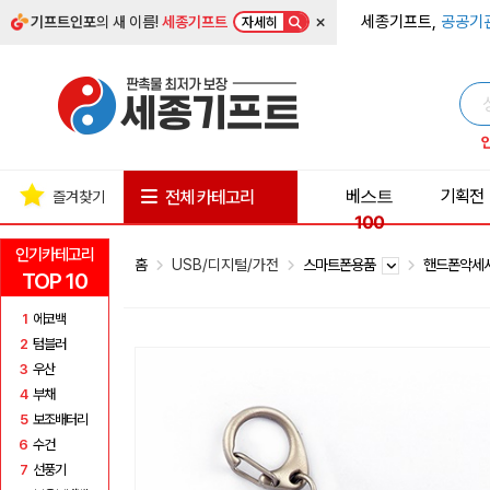
×
세종기프트,
공공기
기프트인포
의 새 이름!
세종기프트
자세히
베스트
기획전
전체 카테고리
즐겨찾기
100
인기카테고리
홈
USB/디지털/가전
스마트폰용품
핸드폰악세
TOP 10
1
에코백
2
텀블러
3
우산
4
부채
5
보조배터리
6
수건
7
선풍기