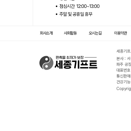
점심시간 12:00~13:00
주말 및 공휴일 휴무
회사소개
사회활동
오시는길
이용약관
세종기프트
본사 : 
파주 공장
대표번호 :
통신판매신
건강기능식
Copyrig