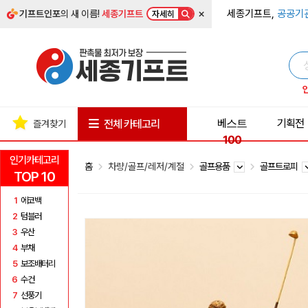
×
세종기프트,
공공기
기프트인포
의 새 이름!
세종기프트
자세히
베스트
기획전
전체 카테고리
즐겨찾기
100
인기카테고리
홈
차량/골프/레저/계절
골프용품
골프트로피
TOP 10
1
에코백
2
텀블러
3
우산
4
부채
5
보조배터리
6
수건
7
선풍기