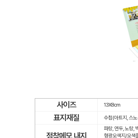
사이즈
13X8cm
표지재질
수첩(아트지, 스노
파랑, 연두, 노랑,
점착메모 내지
형광오색지/오색플