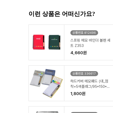
이런 상품은 어떠신가요?
상품번호 812496
스프링 메모 바인더 볼펜 세
트 Z353
4,660원
상품번호 336617
하드커버 메모패드 (대_점
착+5색플래그/95*150*18
mm)
1,800원