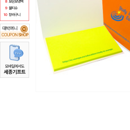
8
보온보냉백
9
물티슈
10
장바구니
대박머니
₩
COUPON
SHOP
모바일에서도
세종기프트