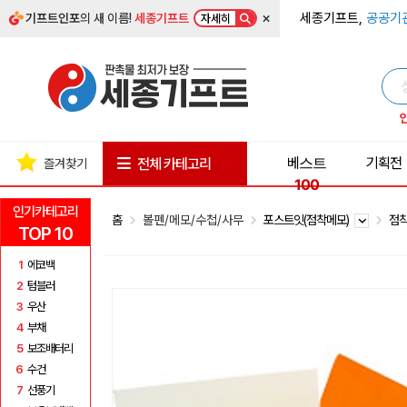
×
세종기프트,
공공기
기프트인포
의 새 이름!
세종기프트
자세히
베스트
기획전
전체 카테고리
즐겨찾기
100
인기카테고리
홈
볼펜/메모/수첩/사무
포스트잇(점착메모)
점착
TOP 10
1
에코백
2
텀블러
3
우산
4
부채
5
보조배터리
6
수건
7
선풍기