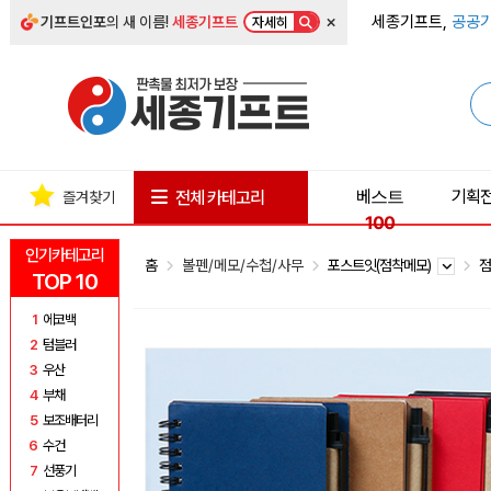
×
세종기프트,
공공기
기프트인포
의 새 이름!
세종기프트
자세히
베스트
기획
전체 카테고리
즐겨찾기
100
인기카테고리
홈
볼펜/메모/수첩/사무
포스트잇(점착메모)
점
TOP 10
1
에코백
2
텀블러
3
우산
4
부채
5
보조배터리
6
수건
7
선풍기