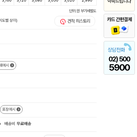
3,160
3,120
3,080
3,050
3,020
2,990
약속드립니다
단위: 원 부가세별도
카드 간편결제
이도별 상이)
견적 히스토리
상담전화
02) 500
5900
쇄예시
포장예시
+
배송비
무료배송