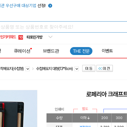
우산
6
관 우선구매 대상기업
선정!
텀블러
7
쿨토시
8
넥쿨러
9
인기키워드
타포린가방
10
선풍기
1
전
큐레이션
브랜드관
이벤트
THE 전문
착메모지(수첩형)
수첩메모지 대형(13*8cm)
로페리아 크래프트
별도
인쇄비
수량
이하
200
300