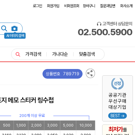
로그인
회원가입
비회원조회
장바구니
질문과답변
회사소개
고객센터 상담문의
02.500.5900
AI 이미지 검색
가격검색
가나다순
맞춤검색
789719
상품번호
공공기관
지 메모 스티커 링수첩
우선구매
대상기업
200개 이상 무료
BEST →
500
1,000
2,000
3,000
5,000
10,000
최저가
를