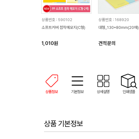
상품번호 : 590102
상품번호 : 168920
소프트커버 점착메모지(C형)
대형_130*80mm(20매
1,010원
견적문의
상품정보
기본정보
상세설명
인쇄샘플
상품 기본정보