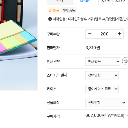
단가
3,310
3,220
견적문의
인쇄무료
케이스무료
제작일정 : 디자인확정후 2주 (발주 후/영업일기준/난
구매수량
3,310
원
판매단가
인
인쇄 선택
스티커/라벨지
케이스
선물포장
662,000
원
(부가세별도)
구매가격