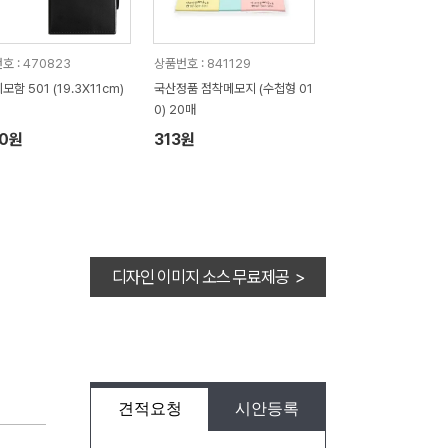
호 : 470823
상품번호 : 841129
함 501 (19.3X11cm)
국산정품 점착메모지 (수첩형 01
0) 20매
10원
313원
디자인 이미지 소스 무료제공 >
견적요청
시안등록