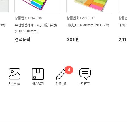
상품번호 : 114539
상품번호 : 223381
상품번
)3쪽
수첩형점착메모지_(대형 유광)
대형_130*80mm(20매)7쪽
레버메모
(130 * 80mm)
견적문의
306원
2,1
4
시안샘플
배송/결제
상품문의
구매후기