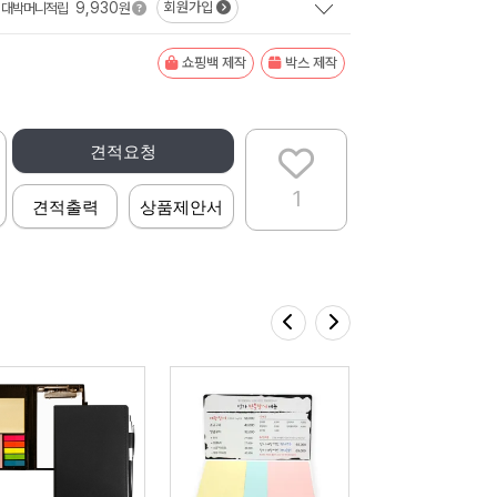
9,930
회원가입
대박머니적립
원
쇼핑백 제작
박스 제작
견적요청
1
견적출력
상품제안서