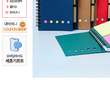
8
보온보냉백
9
물티슈
10
장바구니
대박머니
₩
COUPON
SHOP
모바일에서도
세종기프트