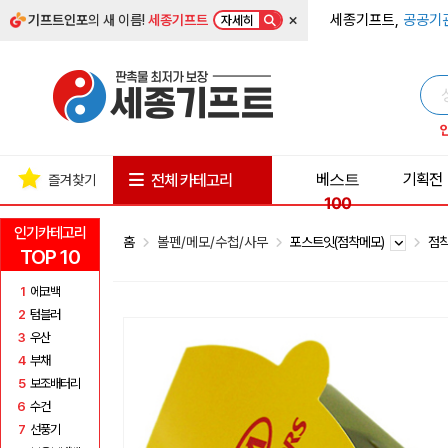
×
세종기프트,
공공기
기프트인포
의 새 이름!
세종기프트
자세히
베스트
기획전
전체 카테고리
즐겨찾기
100
인기카테고리
홈
볼펜/메모/수첩/사무
포스트잇(점착메모)
점착
TOP 10
1
에코백
2
텀블러
3
우산
4
부채
5
보조배터리
6
수건
7
선풍기