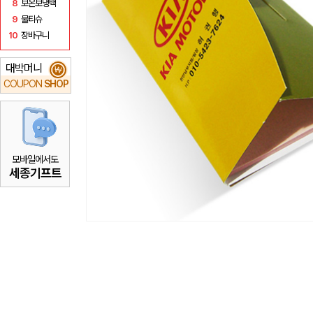
8
보온보냉백
9
물티슈
10
장바구니
대박머니
₩
COUPON
SHOP
모바일에서도
세종기프트