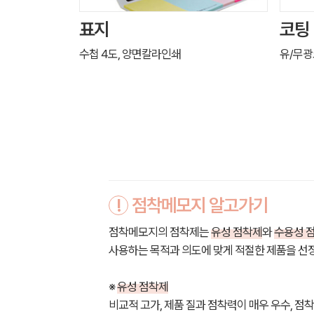
표지
코팅
수첩 4도, 양면칼라인쇄
유/무
!
점착메모지 알고가기
점착메모지의 점착제는
유성 점착제
와
수용성 
사용하는 목적과 의도에 맞게 적절한 제품을 선
※
유성 점착제
비교적 고가, 제품 질과 점착력이 매우 우수, 점