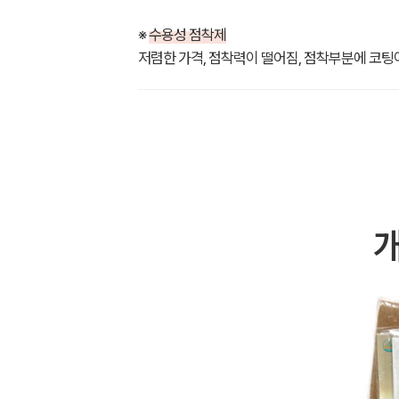
※
수용성 점착제
저렴한 가격, 점착력이 떨어짐, 점착부분에 코팅이
개