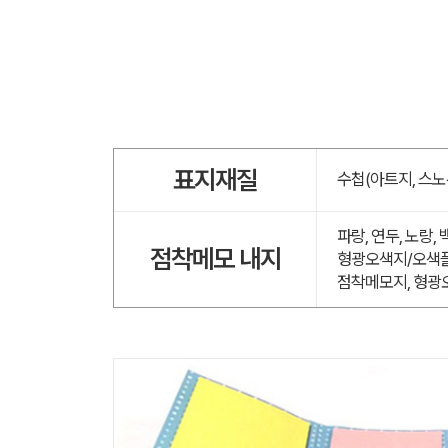
표지재질
수첩(아트지, 스노
파랑, 연두, 노랑,
점착메모 내지
형광오색지/오색플
점착메모지, 형광