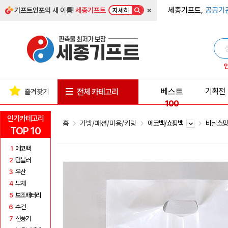
×
세종기프트,
공공기
기프트인포
의 새 이름!
세종기프트
자세히
베스트
기획전
전체 카테고리
즐겨찾기
100
인기카테고리
홈
가방/패션/미용/키링
에코백/쇼핑백
비닐쇼
TOP 10
1
에코백
2
텀블러
3
우산
4
부채
5
보조배터리
6
수건
7
선풍기