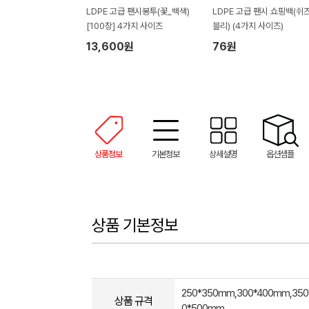
LDPE 고급 팬시봉투(꽃_백색)
LDPE 고급 팬시 쇼핑백(쉬
[100장] 4가지 사이즈
블리) (4가지 사이즈)
13,600원
76원
상품정보
기본정보
상세설명
옵션샘플
상품 기본정보
250*350mm,300*400mm,350
상품 규격
0*500mm