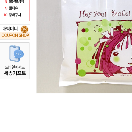
8
보온보냉백
9
물티슈
10
장바구니
대박머니
₩
COUPON
SHOP
모바일에서도
세종기프트