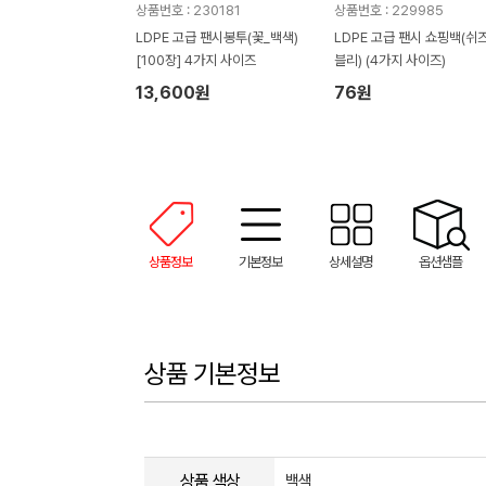
상품번호 : 230181
상품번호 : 229985
LDPE 고급 팬시봉투(꽃_백색)
LDPE 고급 팬시 쇼핑백(쉬
[100장] 4가지 사이즈
블리) (4가지 사이즈)
13,600원
76원
상품정보
기본정보
상세설명
옵션샘플
상품 기본정보
상품 색상
백색