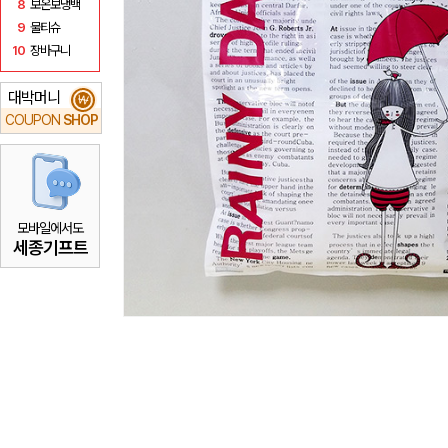
8
보온보냉백
9
물티슈
10
장바구니
대박머니
₩
COUPON
SHOP
모바일에서도
세종기프트