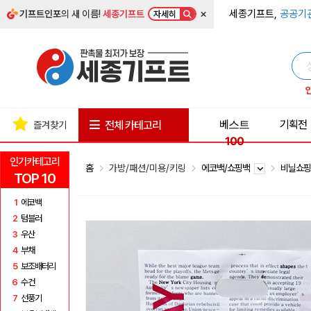
×
세종기프트,
공공기
기프트인포
의 새 이름!
세종기프트
자세히
베스트
기획전
전체 카테고리
즐겨찾기
100
인기카테고리
홈
가방/패션/미용/키링
에코백/쇼핑백
비닐쇼
TOP 10
1
에코백
2
텀블러
3
우산
4
부채
5
보조배터리
6
수건
7
선풍기