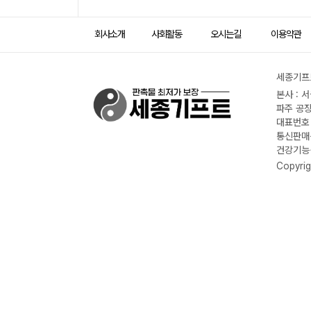
회사소개
사회활동
오시는길
이용약관
세종기프트
본사 : 
파주 공장
대표번호 :
통신판매신
건강기능식
Copyrig