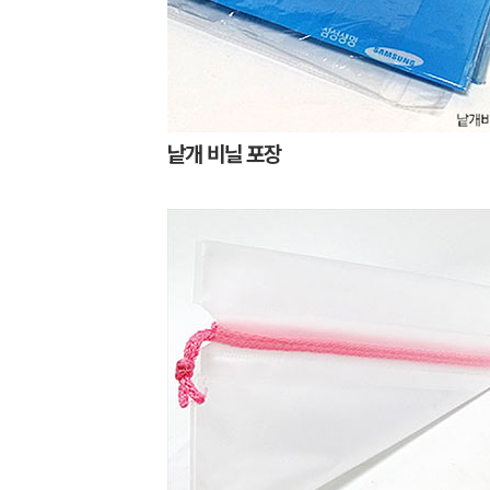
낱개 비닐 포장