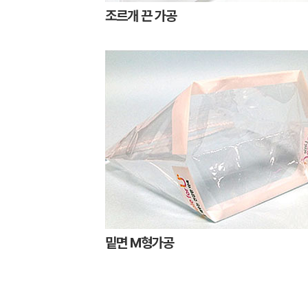
조르개 끈 가공
밑면 M형가공