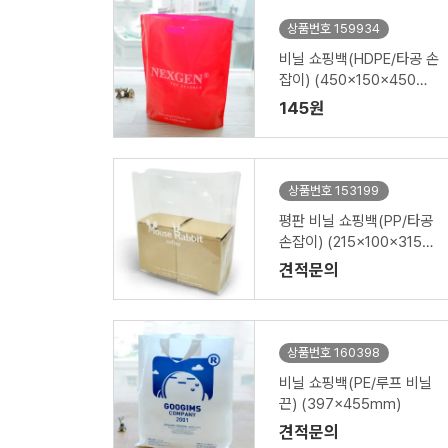
상품번호 159934
비닐 쇼핑백(HDPE/타공 손
잡이) (450x150x450m
m)
145원
상품번호 153199
평판 비닐 쇼핑백(PP/타공
손잡이) (215x100x315m
m)
견적문의
상품번호 160398
비닐 쇼핑백(PE/루프 비닐
끈) (397x455mm)
견적문의