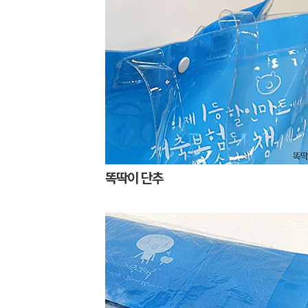
똑딱이 단추