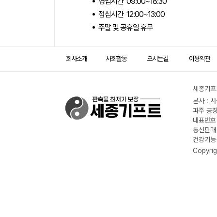
영업시간 09:00~18:30
점심시간 12:00~13:00
주말 및 공휴일 휴무
회사소개
사회활동
오시는길
이용약관
세종기프트
본사 : 
파주 공장
대표번호 :
통신판매신
건강기능식
Copyrig