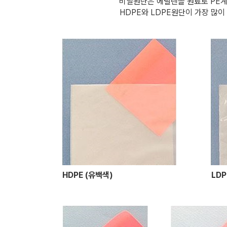
비닐원단은 에틸렌을 원료로 PE계
HDPE와 LDPE원단이 가장 많
HDPE (유백색)
LDP