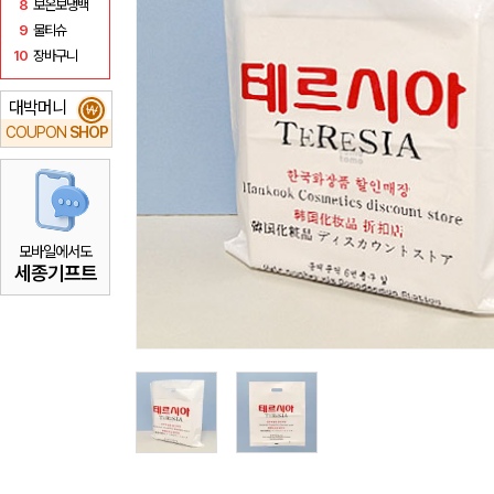
8
보온보냉백
9
물티슈
10
장바구니
대박머니
₩
COUPON
SHOP
모바일에서도
세종기프트