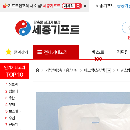
×
세종기프트,
공공기
기프트인포
의 새 이름!
세종기프트
자세히
베스트
기획전
전체 카테고리
즐겨찾기
100
인기카테고리
홈
가방/패션/미용/키링
에코백/쇼핑백
비닐쇼
TOP 10
1
에코백
2
텀블러
3
우산
4
부채
5
보조배터리
6
수건
7
선풍기