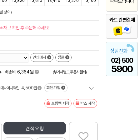
,100
13,820
13,610
13,440
13,270
13,100
약속드립니다
별 상이)
카드 간편결제
※ 재고 확인 후 주문해 주세요!
상담전화
인쇄예시
샘플
02) 500
5900
원
+
배송비
6,364
(부가세별도,주문시결제)
4,500
회원가입
대박머니적립
원
쇼핑백 제작
박스 제작
견적요청