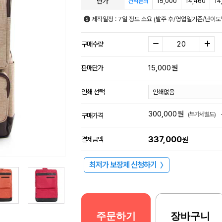
단가
15,000
14,460
14
견적문의
제작일정 : 7일 정도 소요 (발주 후/영업일기준/난이도
구매수량
15,000
원
판매단가
인쇄 선택
300,000
원
(부가세별도)
구매가격
337,000
결제금액
원
최저가 보장제 신청하기
〉
주문하기
장바구니