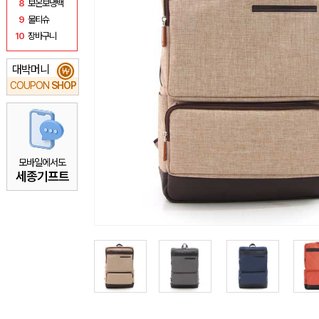
8
보온보냉백
9
물티슈
10
장바구니
대박머니
₩
COUPON
SHOP
모바일에서도
세종기프트