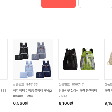
상품번호 : 845133
상품번호 : 856747
상품번
Z66
이지 백팩 여행용 폴딩백 배낭(2
위크에잇 접이식 경량 등산백팩
경량 
8x40x13 cm)
Z680
6,560원
8,100원
9,1