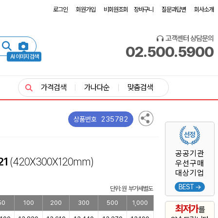
로그인
회원가입
비회원조회
장바구니
질문과답변
회사소개
고객센터 상담문의
02.500.5900
AI 이미지 검색
가격검색
가나다순
맞춤검색
235782
상품번호
공공기관
21
(420X300X120mm)
우선구매
대상기업
BEST →
단위: 원 부가세별도
50
100
200
300
500
1,000
최저가
를