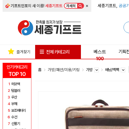
×
세종기프트,
공공기
기프트인포
의 새 이름!
세종기프트
자세히
베스트
기획
전체 카테고리
즐겨찾기
100
인기카테고리
홈
가방/패션/미용/키링
가방
배낭/백팩
TOP 10
1
에코백
2
텀블러
3
우산
4
부채
5
보조배터리
6
수건
7
선풍기