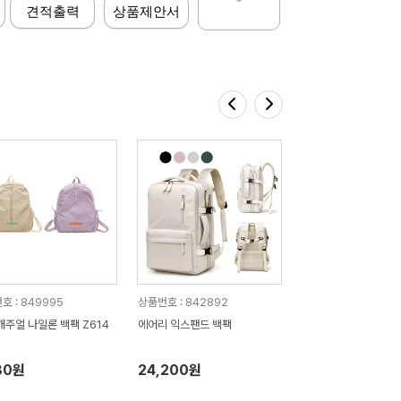
견적출력
상품제안서
호 : 849995
상품번호 : 842892
캐주얼 나일론 백팩 Z614
에어리 익스팬드 백팩
80원
24,200원