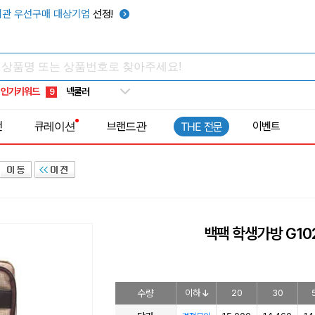
키캡
5
관 우선구매 대상기업
선정!
우산
6
텀블러
7
쿨토시
8
인기키워드
넥쿨러
9
타포린가방
10
전
큐레이션
브랜드관
이벤트
THE 전문
선풍기
1
백팩 학생가방 G10
수량
이하
20
30