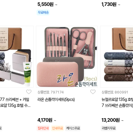
5,550
원
1,730
원
~
~
무료배송
상품번호
797174
상품번호
860991
777 쓰리쎄븐 + 카밀
라온 손톱깍이세트(9pcs)
뉴엘르로얄 135g 호텔
로얄 135g 호텔 수건
7 쓰리쎄븐 손톱깎이(
4,170
원
13,200
원
~
~
료
칼라인쇄
인쇄무료
케이스무료
라벨지무료