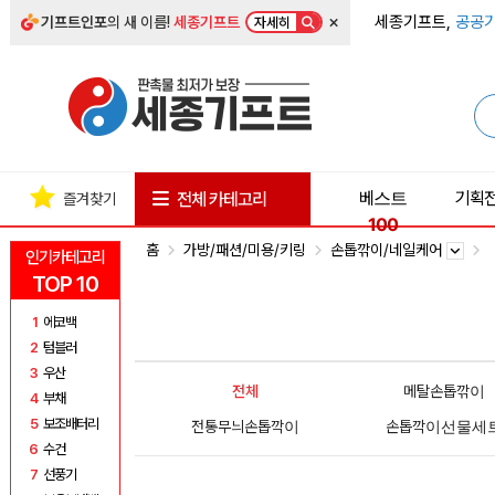
×
세종기프트,
공공기
기프트인포
의 새 이름!
세종기프트
자세히
베스트
기획
전체 카테고리
즐겨찾기
100
홈
가방/패션/미용/키링
손톱깎이/네일케어
인기카테고리
TOP 10
1
에코백
2
텀블러
3
우산
전체
메탈손톱깎이
4
부채
5
보조배터리
전통무늬손톱깍이
손톱깍이선물세
6
수건
7
선풍기