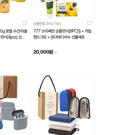
상품번호
860786
0g 호텔 수건 타올
777 쓰리쎄븐 손톱깎이(9PCS) + 카밀
깎이(4pcs) 선물
핸드크림 + 온더바디비누 선물세트
20,000
원
~