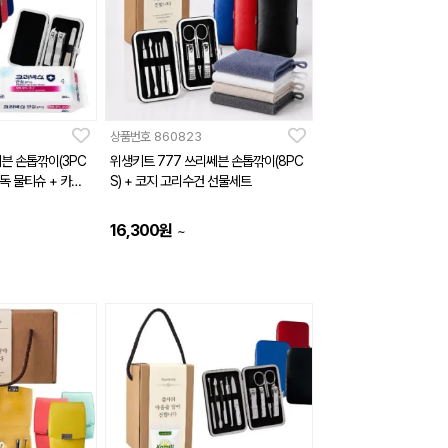
상품번호
860823
븐 손톱깎이(3PC
위생키트 777 쓰리쎄븐 손톱깎이(8PC
S) + 코지 고리수건 선물세트
16,300
원
~