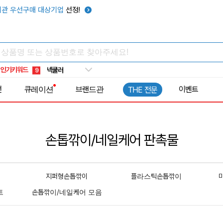
관 우선구매 대상기업
선정!
키캡
5
우산
6
텀블러
7
쿨토시
8
인기키워드
넥쿨러
9
타포린가방
10
전
큐레이션
브랜드관
이벤트
THE 전문
선풍기
1
손톱깎이/네일케어 판촉물
지퍼형손톱깎이
플라스틱손톱깎이
트
손톱깎이/네일케어 모음