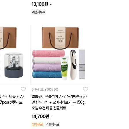
13,100
원
~
라벨지무료
상품번호
860990
 수건 타올 + 77
발톱깎이 손톱깎이 777 쓰리쎄븐 + 카
7pcs) 선물세트
밀 핸드크림 + 오마샤리프 리본 150g
호텔 수건 타올 선물세트
14,700
원
~
인쇄무료
라벨지무료