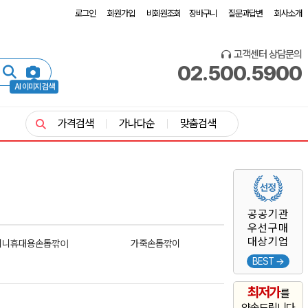
로그인
회원가입
비회원조회
장바구니
질문과답변
회사소개
고객센터 상담문의
02.500.5900
AI 이미지 검색
가격검색
가나다순
맞춤검색
공공기관
우선구매
대상기업
미니휴대용손톱깎이
가죽손톱깎이
BEST →
최저가
를
약속드립니다