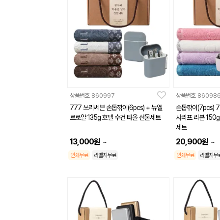
상품번호
860997
상품번호
86098
777 쓰리쎄븐 손톱깎이(6pcs) + 뉴엘
손톱깎이(7pcs) 
르로얄 135g 호텔 수건 타올 선물세트
샤리프 리본 150
세트
13,000
원
20,900
원
~
~
인쇄무료
라벨지무료
인쇄무료
라벨지무