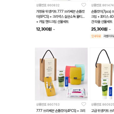
상품번호
860832
상품번호
861474
가정용 위생키트 777 쓰리쎄븐 손톱깎
손톱깎이(7pcs) 
이(6PCS) + 크리넥스 살균소독 물티슈
크림 + 포티스 40
+ 카밀 핸드크림 선물세트
건 타올 선물세트
12,300
원
25,300
원
~
~
인쇄무료
라벨지무
상품번호
860763
상품번호
86092
777 쓰리쎄븐 손톱깎이(4PCS) + 크리
고급 위생키트 쓰