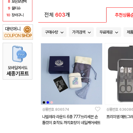
8
보온보냉백
9
물티슈
전체
603
개
추천상품
10
장바구니
대박머니
₩
구매수량
가격검색
무료제공
제
COUPON
SHOP
모바일에서도
세종기프트
상품번호
806574
상품번호
63608
나빌레라 라운드 6종 777쓰리세븐 손
프리미엄 매트그레
톱깎이 호작도 까치호랑이 네일케어세트