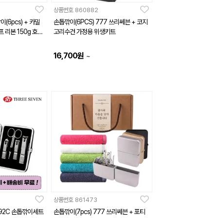
상품번호
860882
(6pcs) + 카밀
손톱깎이(6PCS) 777 쓰리쎄븐 + 코지
 리본 150g 호텔
고리수건 가정용 위생키트
16,700
원
~
상품번호
861473
392C 손톱깎이세트
손톱깎이(7pcs) 777 쓰리쎄븐 + 포티