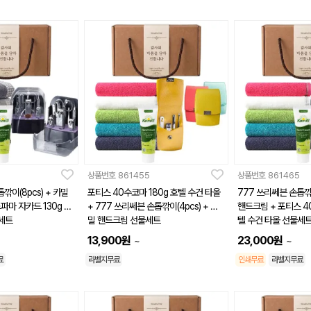
상품번호
861455
상품번호
861465
깎이(8pcs) + 카밀
포티스 40수코마 180g 호텔 수건 타올
777 쓰리쎄븐 손톱깎이
파마 자카드 130g 호
+ 777 쓰리쎄븐 손톱깎이(4pcs) + 카
핸드크림 + 포티스 4
세트
밀 핸드크림 선물세트
텔 수건 타올 선물세
13,900
원
23,000
원
~
~
료
라벨지무료
인쇄무료
라벨지무료