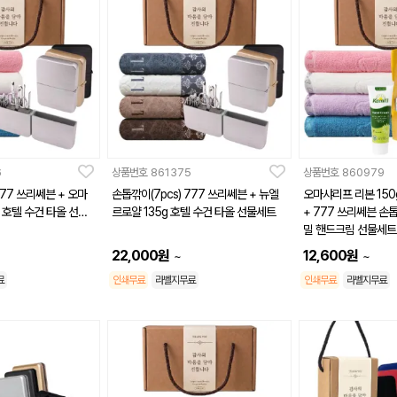
6
상품번호
861375
상품번호
860979
777 쓰리쎄븐 + 오마
손톱깎이(7pcs) 777 쓰리쎄븐 + 뉴엘
오마샤리프 리본 150
g 호텔 수건 타올 선물
르로얄 135g 호텔 수건 타올 선물세트
+ 777 쓰리쎄븐 손톱깎
밀 핸드크림 선물세트
22,000
원
12,600
원
~
~
료
인쇄무료
라벨지무료
인쇄무료
라벨지무료