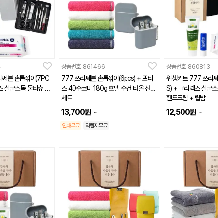
4
상품번호
861466
상품번호
860813
리쎄븐 손톱깎이(7PC
777 쓰리쎄븐 손톱깎이(6pcs) + 포티
위생키트 777 쓰리쎄
넥스 살균소독 물티슈 +
스 40수코마 180g 호텔 수건 타올 선물
S) + 크리넥스 살균소독 물티슈 + 카밀
세트
핸드크림 + 립밤
13,700
원
12,500
원
~
~
인쇄무료
라벨지무료