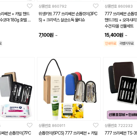
상품번호
860792
상품번호
860983
쓰리쎄븐 + 카밀 핸드
위생키트 777 쓰리쎄븐 손톱깎이(3PC
777 쓰리쎄븐 손톱깎이
수코마 180g 호텔 수
S) + 크리넥스 살균소독 물티슈
핸드크림 + 오마샤리프
수건 타올 선물세트
7,100
원
15,400
원
~
~
료
인쇄무료
라벨지무료
5
상품번호
860911
상품번호
722232
리쎄븐 손톱깎이(7PC
손톱깎이(6PCS) 777 쓰리쎄븐 + 카밀
777 쓰리쎄븐 TS-