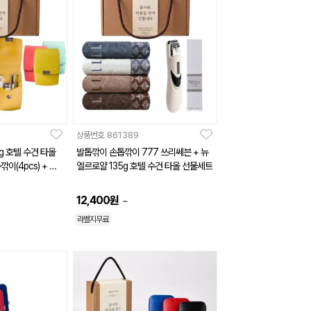
상품번호
861389
g 호텔 수건 타올
발톱깎이 손톱깎이 777 쓰리쎄븐 + 뉴
이(4pcs) + 카
엘르로얄 135g 호텔 수건 타올 선물세트
12,400
원
~
라벨지무료