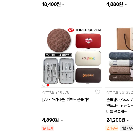
18,400
원
4,880
원
~
~
상품번호
240578
상품번호
861382
[777 쓰리세븐] 퍼펙트 손톱깎이
손톱깎이(7pcs) 
핸드크림 + 뉴엘르
타올 선물세트
4,890
원
24,200
원
~
~
칼라인쇄
인쇄무료
라벨지무