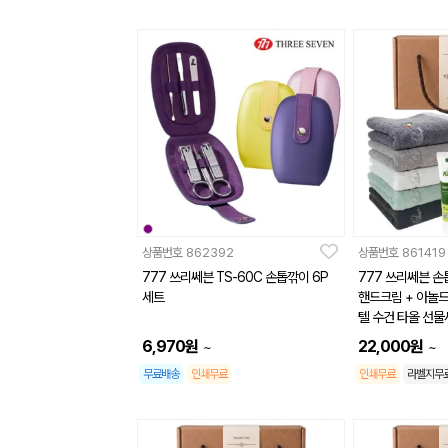
상품번호
862392
상품번호
861419
777 쓰리쎄븐 TS-60C 손톱깎이 6P
777 쓰리쎄븐 손톱
세트
핸드크림 + 아놀드
텔 수건 타올 선물
6,970
원
22,000
원
~
~
무료배송
인쇄무료
인쇄무료
라벨지무