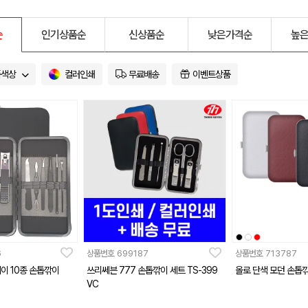
순
인기상품순
신상품순
낮은가격순
높
품색상
컬러인쇄
무료배송
이벤트상품
6
상품번호
699187
상품번호
713787
이 10종 손톱깎이
쓰리쎄븐 777 손톱깎이 세트 TS-399
올로 단색 모던 손톱
VC