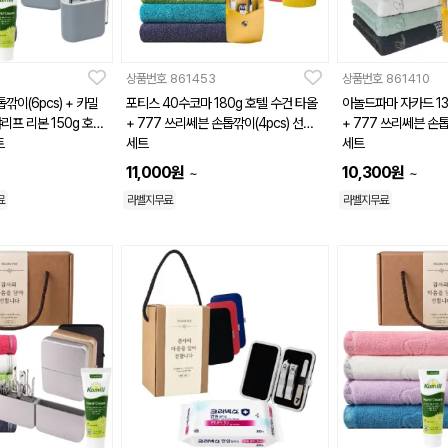
상품번호
861453
상품번호
861410
깎이(6pcs) + 카밀
포티스 40수코마 180g 호텔 수건 타올
아놀드파마 자카드 13
리프 리본 150g 호텔
+ 777 쓰리쎄븐 손톱깎이(4pcs) 선물
+ 777 쓰리쎄븐 손톱
트
세트
세트
11,000
원
10,300
원
~
~
료
라벨지무료
라벨지무료