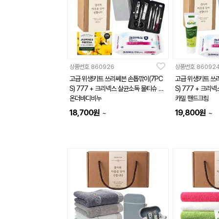
상품번호
860926
상품번호
86092
고급 위생키트 쓰리쎄븐 손톱깎이(7PC
고급 위생키트 쓰
S) 777 + 크리넥스 살균소독 물티슈 +
S) 777 + 크리
온더바디비누
카밀 핸드크림
18,700
원
19,800
원
~
~