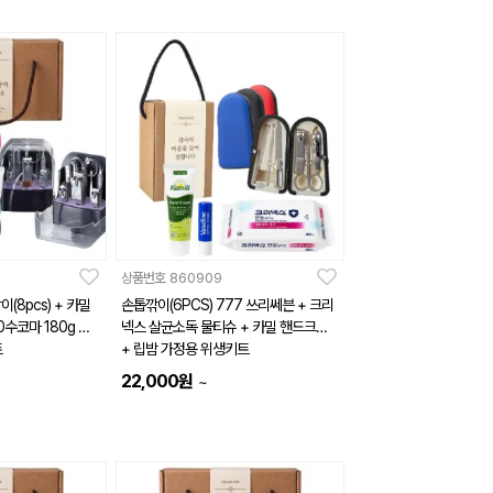
상품번호
860909
(8pcs) + 카밀
손톱깎이(6PCS) 777 쓰리쎄븐 + 크리
0수코마 180g 호
넥스 살균소독 물티슈 + 카밀 핸드크림
트
+ 립밤 가정용 위생키트
22,000
원
~