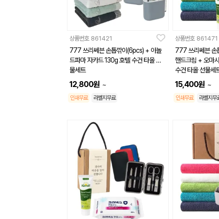
상품번호
861421
상품번호
861471
777 쓰리쎄븐 손톱깎이(6pcs) + 아놀
777 쓰리쎄븐 손톱
드파마 자카드 130g 호텔 수건 타올 선
핸드크림 + 오마샤
물세트
수건 타올 선물세
12,800
원
15,400
원
~
~
인쇄무료
라벨지무료
인쇄무료
라벨지무