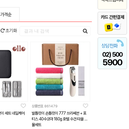
은가격순
카드 간편결제
초기화
상담전화
02) 500
5900
상품번호
861479
깎이 세트 네일케어
발톱깎이 손톱깎이 777 쓰리쎄븐 + 포
티스 40수코마 180g 호텔 수건 타올 선
물세트