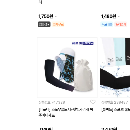
러
1,750
원
1,480
원
~
~
덤증정 +
인쇄무료
무료배송
칼라인쇄
상품번호
747328
상품번호
288487
[레포마] 스노우쿨토시+햇빛가리개 복
[플씨드] 스포츠 쿨
주머니세트
7,140
원
2,470
원
~
~