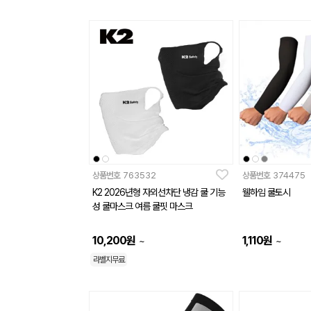
상품번호
763532
상품번호
374475
K2 2026년형 자외선차단 냉감 쿨 기능
웰하임 쿨토시
성 쿨마스크 여름 쿨핏 마스크
10,200
원
1,110
원
~
~
라벨지무료