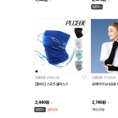
덤증정 +
상품번호
288428
상품번호
773826
[플씨드] 스포츠 쿨마스크
로페리아 남녀공용 
2,440
원
2,749
원
~
~
덤증정 +
칼라인쇄
케이스무료