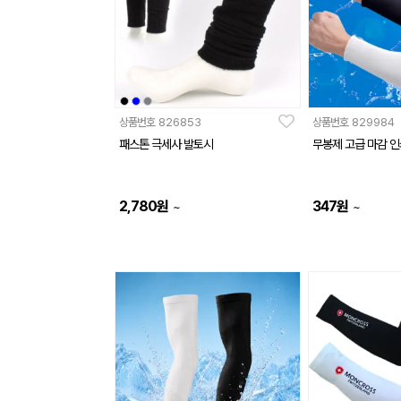
상품번호
826853
상품번호
829984
패스톤 극세사 발토시
무봉제 고급 마감 인
2,780
원
347
원
~
~