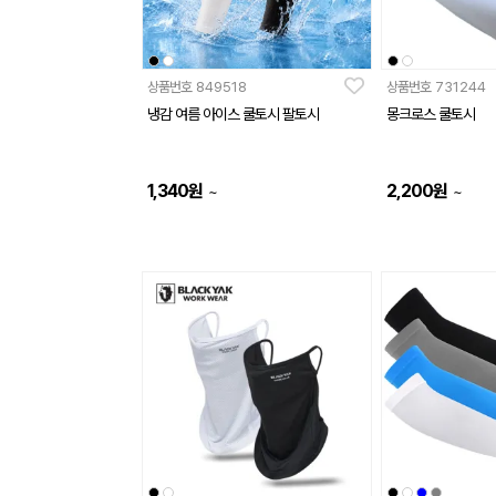
상품번호
849518
상품번호
731244
냉감 여름 아이스 쿨토시 팔토시
몽크로스 쿨토시
1,340
원
2,200
원
~
~