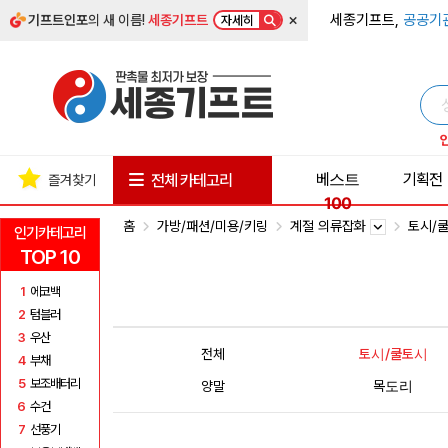
×
세종기프트,
공공기
기프트인포
의 새 이름!
세종기프트
자세히
베스트
기획전
전체 카테고리
즐겨찾기
100
홈
가방/패션/미용/키링
계절 의류잡화
토시/
인기카테고리
TOP 10
1
에코백
2
텀블러
3
우산
전체
토시/쿨토시
4
부채
5
보조배터리
양말
목도리
6
수건
7
선풍기