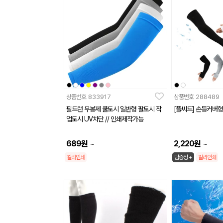
상품번호
833917
상품번호
288489
필드런 무봉제 쿨토시 일반형 팔토시 작
[플씨드] 손등커버형
업토시 UV차단 // 인쇄제작가능
689
원
2,220
원
~
~
칼라인쇄
덤증정 +
칼라인쇄