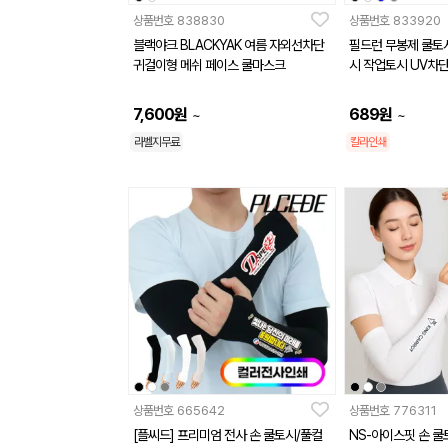
상품번호
838830
상품번호
833920
블랙야크 BLACKYAK 여름 자외선차단
필드런 무봉제 쿨토
귀걸이형 메쉬 페이스 쿨마스크
7,600
원
689
원
~
~
라벨지무료
칼라인쇄
상품번호
665642
상품번호
776311
[플씨드] 프리미엄 전사 손 쿨토시/풀컬
NS-아이스핏 손 쿨