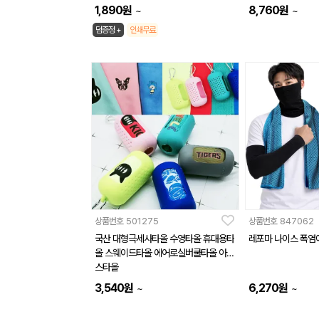
1,890
원
8,760
원
~
~
덤증정 +
인쇄무료
상품번호
501275
상품번호
847062
국산 대형극세사타올 수영타올 휴대용타
레포마 나이스 폭염에
올 스웨이드타올 에어로실버쿨타올 아이
스타올
3,540
원
6,270
원
~
~