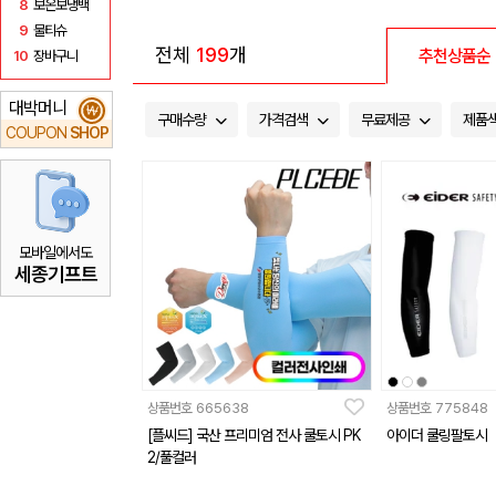
8
보온보냉백
9
물티슈
전체
199
개
추천상품순
10
장바구니
대박머니
₩
구매수량
가격검색
무료제공
제품
COUPON
SHOP
모바일에서도
세종기프트
상품번호
665638
상품번호
775848
[플씨드] 국산 프리미엄 전사 쿨토시 PK
아이더 쿨링팔토시
2/풀컬러