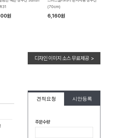
슬림한 예쁜 장우산 Sunsh
스위스밀리터리 폰지자동 장우산
KR31
(70cm)
100원
6,160원
디자인 이미지 소스 무료제공 >
견적요청
시안등록
주문수량
공