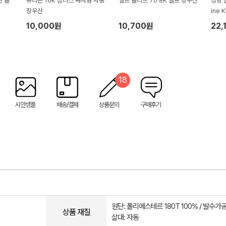
산 블
유니온 16K 심리스 곡자형 자동
엘르 솔리드 70 8K 골프 장우산
경량 
장우산
ine 
10,000원
10,700원
22,
18
시안샘플
배송/결제
상품문의
구매후기
원단: 폴리에스테르 180T 100% / 발수가
상품 재질
살대: 자동