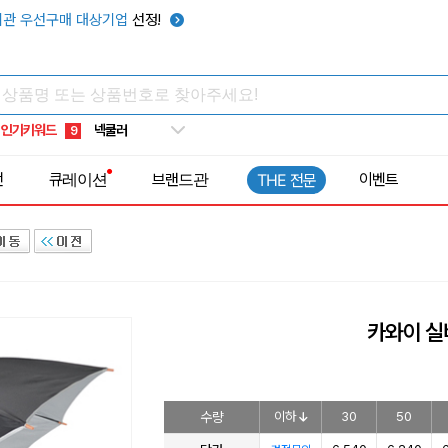
키캡
5
관 우선구매 대상기업
선정!
우산
6
텀블러
7
쿨토시
8
인기키워드
넥쿨러
9
타포린가방
10
전
큐레이션
브랜드관
이벤트
THE 전문
선풍기
1
카와이 
수량
이하
30
50