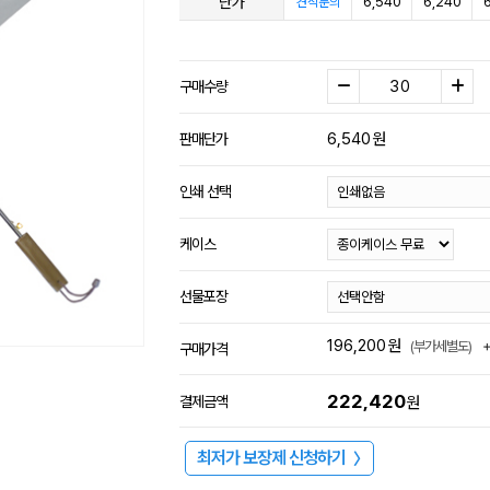
단가
6,540
6,240
견적문의
구매수량
6,540
원
판매단가
인쇄 선택
케이스
선물포장
196,200
원
(부가세별도)
구매가격
222,420
결제금액
원
최저가 보장제 신청하기
〉