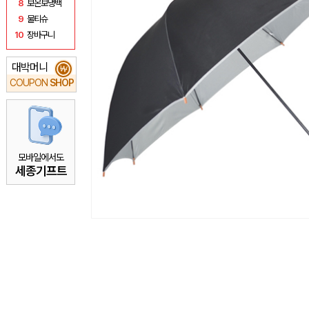
8
보온보냉백
9
물티슈
10
장바구니
대박머니
₩
COUPON
SHOP
모바일에서도
세종기프트