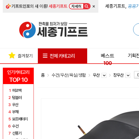
×
세종기프트,
공공기
기프트인포
의 새 이름!
세종기프트
자세히
베스트
기획
전체 카테고리
즐겨찾기
100
인기카테고리
홈
수건/우산/욕실/생활
우산
장우산
TOP 10
1
에코백
2
텀블러
3
우산
4
부채
5
보조배터리
6
수건
7
선풍기