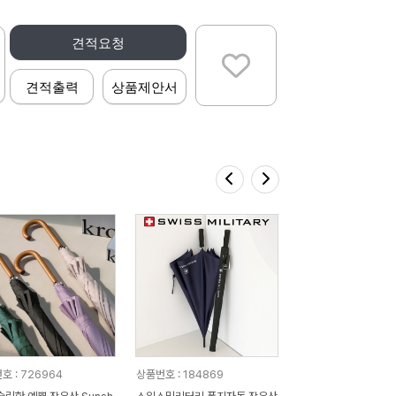
견적요청
견적출력
상품제안서
호 : 726964
상품번호 : 184869