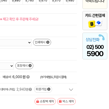
6,040
5,880
5,760
5,670
5,570
5,480
약속드립니다
카드 간편결제
※ 재고 확인 후 주문해 주세요!
상담전화
인쇄예시
02) 500
5900
포장예시
원
+
배송비
6,000
(부가세별도,주문시결제)
2,943
회원가입
대박머니적립
원
쇼핑백 제작
박스 제작