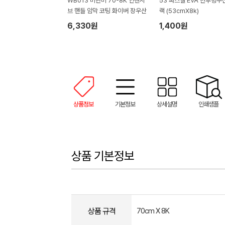
WB013 비단비 70-8K 인텐시
53 파스텔 EVA 반투명우
브 핸들 암막 코팅 화이버 장우산
랙 (53cmX8k)
6,330원
1,400원
상품정보
기본정보
상세설명
인쇄샘플
상품 기본정보
상품 규격
70cm X 8K