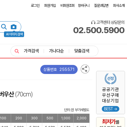
로그인
회원가입
비회원조회
장바구니
질문과답변
회사소개
고객센터 상담문의
02.500.5900
AI 이미지 검색
가격검색
가나다순
맞춤검색
255571
상품번호
공공기관
실버우산
(70cm)
우선구매
대상기업
BEST →
단위: 원 부가세별도
100
200
300
500
1,000
2,000
최저가
를