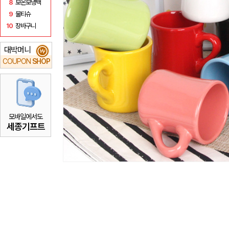
8
보온보냉백
9
물티슈
10
장바구니
대박머니
₩
COUPON
SHOP
모바일에서도
세종기프트