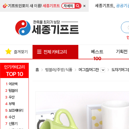
×
세종기프트,
공공기
기프트인포
의 새 이름!
세종기프트
자세히
베스트
기획전
전체 카테고리
즐겨찾기
100
인기카테고리
홈
텀블러/주방/식품
머그컵/머그잔
도자기머그
TOP 10
1
에코백
2
텀블러
3
우산
4
부채
5
보조배터리
6
수건
7
선풍기