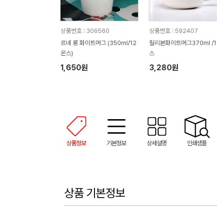
상품번호 : 306560
상품번호 : 592407
르네 롱 화이트머그 (350ml/12
릴리본화이트머그370ml /1
온스)
스
1,650원
3,280원
상품정보
기본정보
상세설명
인쇄샘플
상품 기본정보