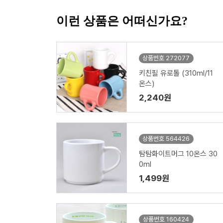
이런 상품은 어떠신가요?
상품번호 272077
키친필 유로톨 (310ml/11
온스)
2,240원
상품번호 564426
탐탐화이트머그 10온스 30
0ml
1,499원
상품번호 160424