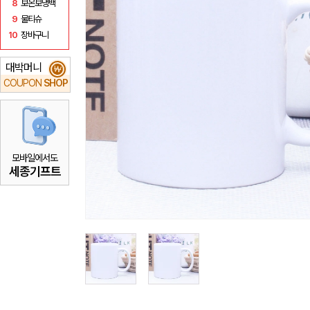
8
보온보냉백
9
물티슈
10
장바구니
대박머니
₩
COUPON
SHOP
모바일에서도
세종기프트