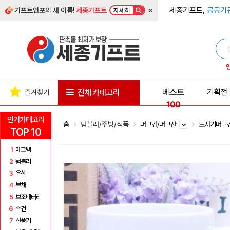
×
세종기프트,
공공기
기프트인포
의 새 이름!
세종기프트
자세히
베스트
기획전
전체 카테고리
즐겨찾기
100
인기카테고리
홈
텀블러/주방/식품
머그컵/머그잔
도자기머그
TOP 10
1
에코백
2
텀블러
3
우산
4
부채
5
보조배터리
6
수건
7
선풍기