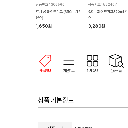
상품번호 : 306560
상품번호 : 592407
르네 롱 화이트머그 (350ml/12
릴리본화이트머그370ml /1
온스)
스
1,650원
3,280원
상품정보
기본정보
상세설명
인쇄샘플
상품 기본정보