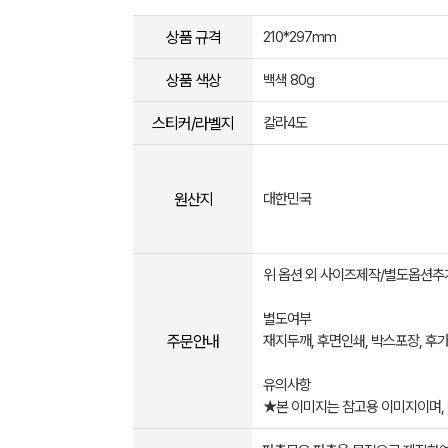
상품 규격
210*297mm
상품 색상
백색 80g
스티커/라벨지
칼라4도
원산지
대한민국
위 옵션 외 사이즈제작/별도옵션추
별도여부
주문안내
재지두깨, 후면인쇄, 박스포장, 후
유의사항
★본 이미지는 참고용 이미지이며,