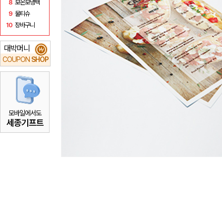
8
보온보냉백
9
물티슈
10
장바구니
대박머니
₩
COUPON
SHOP
모바일에서도
세종기프트