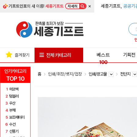
×
세종기프트,
공공기
기프트인포
의 새 이름!
세종기프트
자세히
베스트
기획전
전체 카테고리
즐겨찾기
100
인기카테고리
홈
인쇄/휘장/뱃지/업장
인쇄/광고물
전단지
TOP 10
1
에코백
2
텀블러
3
우산
4
부채
5
보조배터리
6
수건
7
선풍기