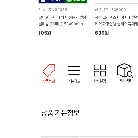
상품번호 : 836681
상품번호 : 506900
로티엔 퓨어 베이지 전용 라벨형
국산 크리넥스 마이비데 밸
물티슈 (10매) (150X90mm
케어 화장실용 물티슈 휴대형 
(±5mm))
매
105원
630원
상품정보
기본정보
상세설명
옵션샘플
상품 기본정보