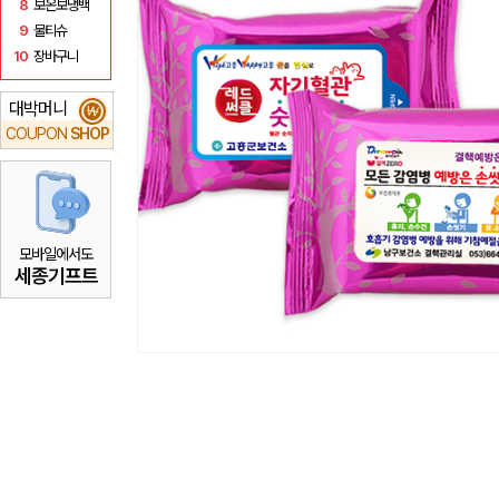
8
보온보냉백
9
물티슈
10
장바구니
대박머니
₩
COUPON
SHOP
모바일에서도
세종기프트