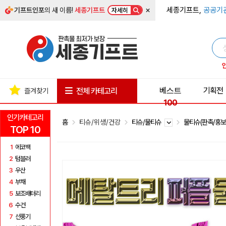
×
세종기프트,
공공기
기프트인포
의 새 이름!
세종기프트
자세히
베스트
기획전
전체 카테고리
즐겨찾기
100
인기카테고리
홈
티슈/위생/건강
티슈/물티슈
물티슈(판촉/홍보
TOP 10
1
에코백
2
텀블러
3
우산
4
부채
5
보조배터리
6
수건
7
선풍기