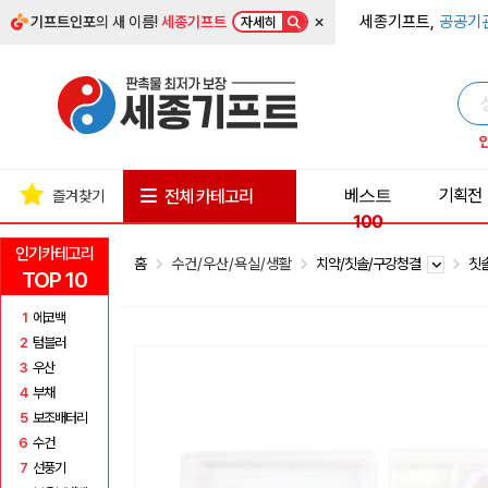
×
세종기프트,
공공기
기프트인포
의 새 이름!
세종기프트
자세히
베스트
기획전
전체 카테고리
즐겨찾기
100
인기카테고리
홈
수건/우산/욕실/생활
치약/칫솔/구강청결
칫
TOP 10
1
에코백
2
텀블러
3
우산
4
부채
5
보조배터리
6
수건
7
선풍기