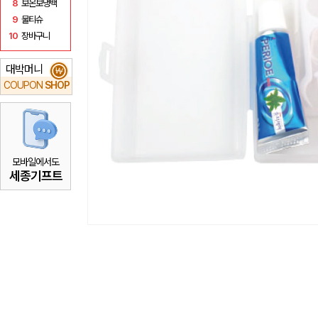
8
보온보냉백
9
물티슈
10
장바구니
대박머니
₩
COUPON
SHOP
모바일에서도
세종기프트