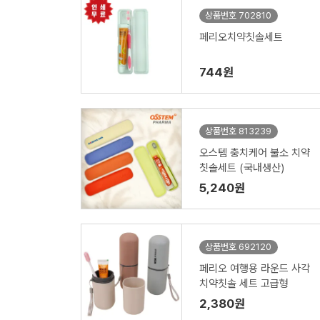
상품번호 702810
페리오치약칫솔세트
744원
상품번호 813239
오스템 충치케어 불소 치약
칫솔세트 (국내생산)
5,240원
상품번호 692120
페리오 여행용 라운드 사각
치약칫솔 세트 고급형
2,380원