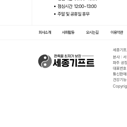
점심시간 12:00~13:00
주말 및 공휴일 휴무
회사소개
사회활동
오시는길
이용약관
세종기프트
본사 : 
파주 공장
대표번호 :
통신판매신
건강기능식
Copyrig