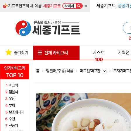
×
세종기프트,
공공기
기프트인포
의 새 이름!
세종기프트
자세히
베스트
기획전
전체 카테고리
즐겨찾기
100
인기카테고리
홈
텀블러/주방/식품
머그컵/머그잔
도자기머그
TOP 10
1
에코백
2
텀블러
3
우산
4
부채
5
보조배터리
6
수건
7
선풍기