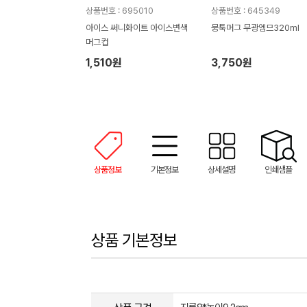
상품번호 : 695010
상품번호 : 645349
아이스 써니화이트 아이스변색
뭉툭머그 무광엠므320ml
머그컵
1,510원
3,750원
상품정보
기본정보
상세설명
인쇄샘플
상품 기본정보