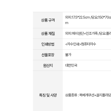
외피:17.5*22.5cm /담요:150*70c
상품 규격
m
상품 재질
외피:메쉬원단+인조가죽 /담요:폴
인쇄방법
<자수인쇄>컴퓨터자수
선물포장
불가
원산지
대한민국
특징 및 사양
상품종류 : 목베개쿠션+골지폴라