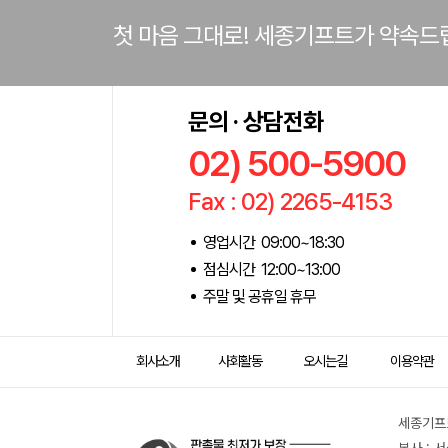
첫 마음 그대로! 세종기프트가 약속드
문의 · 상담전화
02) 500-5900
Fax : 02) 2265-4153
영업시간 09:00~18:30
점심시간 12:00~13:00
주말 및 공휴일 휴무
회사소개
사회활동
오시는길
이용약관
세종기프트