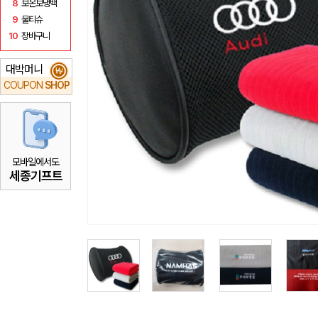
8
보온보냉백
9
물티슈
10
장바구니
대박머니
₩
COUPON
SHOP
모바일에서도
세종기프트