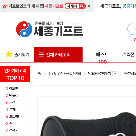
×
세종기프트,
공공기
기프트인포
의 새 이름!
세종기프트
자세히
베스트
기획전
전체 카테고리
즐겨찾기
100
인기카테고리
홈
수건/우산/욕실/생활
담요/쿠션/방석
쿠션담
TOP 10
1
에코백
2
텀블러
3
우산
4
부채
5
보조배터리
6
수건
7
선풍기