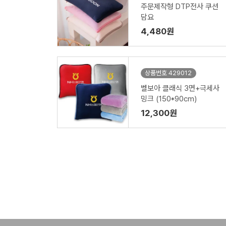
주문제작형 DTP전사 쿠션
담요
4,480원
상품번호 429012
벨보아 클래식 3면+극세사
밍크 (150*90cm)
12,300원