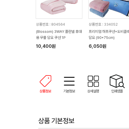
상품번호 : 804564
상품번호 : 334052
(Blossom) 3WAY 플란넬 휴대
프리미엄 하프쿠션+도비클
용 무릎 담요 쿠션 1P
담요 (90*75cm)
10,400원
6,050원
상품정보
기본정보
상세설명
인쇄샘플
상품 기본정보