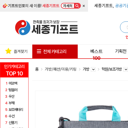
×
세종기프트,
공공기
기프트인포
의 새 이름!
세종기프트
자세히
베스트
기획전
전체 카테고리
즐겨찾기
100
인기카테고리
홈
가방/패션/미용/키링
가방
학원/보조가방
TOP 10
1
에코백
2
텀블러
3
우산
4
부채
5
보조배터리
6
수건
7
선풍기