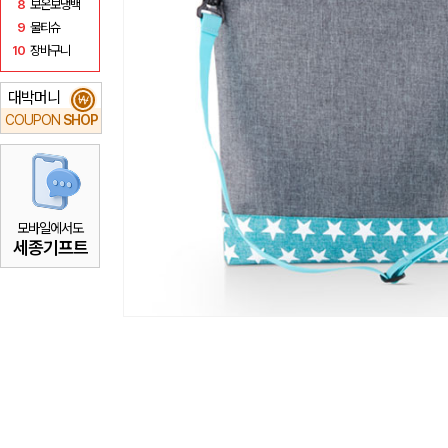
8
보온보냉백
9
물티슈
10
장바구니
대박머니
₩
COUPON
SHOP
모바일에서도
세종기프트