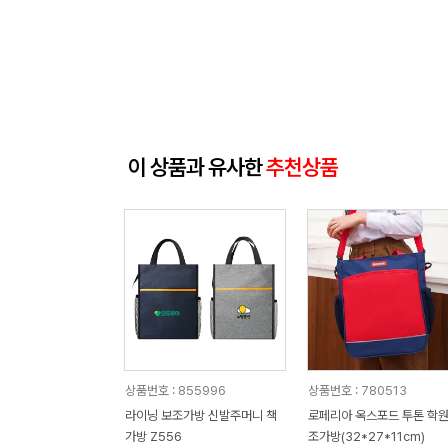
이 상품과 유사한
추천상품
상품번호 : 855996
상품번호 : 780513
라이닝 보조가방 신발주머니 책
로페리아 옥스포드 투톤 학원
가방 Z556
조가방(32*27*11cm)