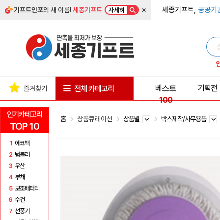
×
세종기프트,
공공기
기프트인포
의 새 이름!
세종기프트
자세히
베스트
기획전
전체 카테고리
즐겨찾기
100
인기카테고리
홈
상품큐레이션
상품별
박스제작/사무용품
TOP 10
1
에코백
2
텀블러
3
우산
4
부채
5
보조배터리
6
수건
7
선풍기