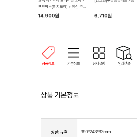
원목 아카시아 플레이팅 도마 기
[탑크린]주방용품세트 7종
프트박스(띄지포함) + 영신 주방
핸드타올 + 기프트박스
14,900원
6,710원
상품정보
기본정보
상세설명
인쇄샘플
상품 기본정보
상품 규격
390*243*63mm