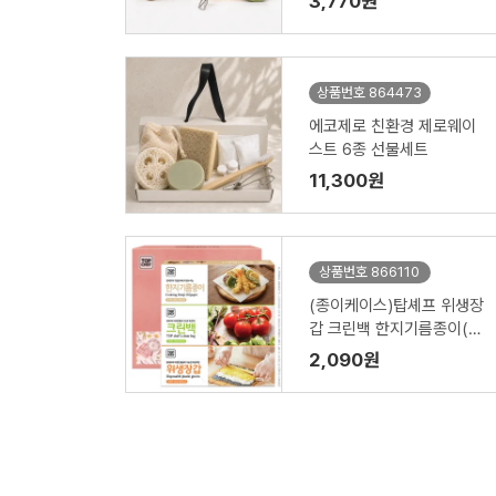
3,770원
상품번호 864473
에코제로 친환경 제로웨이
스트 6종 선물세트
11,300원
상품번호 866110
(종이케이스)탑셰프 위생장
갑 크린백 한지기름종이(3
종)
2,090원