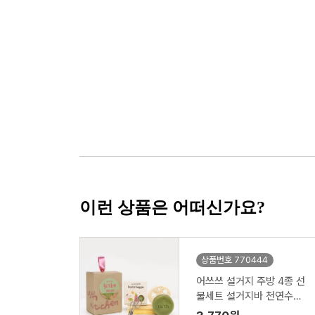
이런 상품은 어떠신가요?
상품번호 770444
어쓰쓰 설거지 주방 4종 선
물세트 설거지바 천연수세
미 제로웨이스트키트