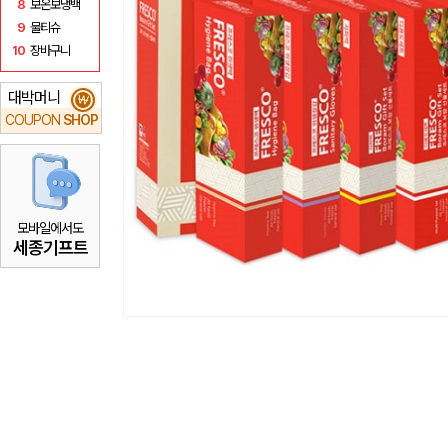
8
보온보냉백
9
물티슈
10
장바구니
대박머니
₩
COUPON
SHOP
모바일에서도
세종기프트