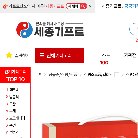
×
세종기프트,
공공기
기프트인포
의 새 이름!
세종기프트
자세히
베스트
기획전
전체 카테고리
즐겨찾기
100
인기카테고리
홈
텀블러/주방/식품
주방소모품/일회용
주방용
TOP 10
1
에코백
2
텀블러
3
우산
4
부채
5
보조배터리
6
수건
7
선풍기