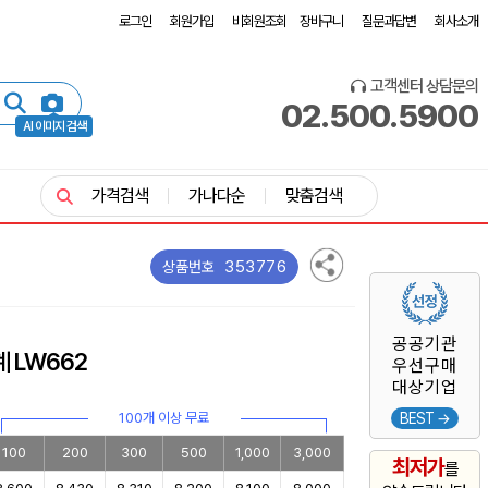
로그인
회원가입
비회원조회
장바구니
질문과답변
회사소개
고객센터 상담문의
02.500.5900
AI 이미지 검색
가격검색
가나다순
맞춤검색
353776
상품번호
공공기관
 LW662
우선구매
대상기업
100개 이상 무료
BEST →
100
200
300
500
1,000
3,000
최저가
를