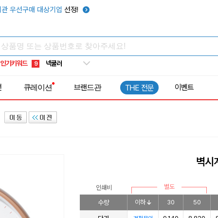
키캡
5
관 우선구매 대상기업
선정!
우산
6
텀블러
7
쿨토시
8
인기키워드
넥쿨러
9
타포린가방
10
전
큐레이션
브랜드관
이벤트
THE 전문
선풍기
1
벽시계
별도
인쇄비
수량
이하
30
50