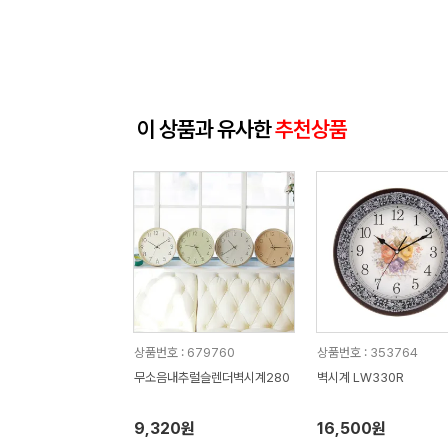
이 상품과 유사한
추천상품
상품번호 : 679760
상품번호 : 353764
무소음내추럴슬렌더벽시계280
벽시계 LW330R
9,320원
16,500원