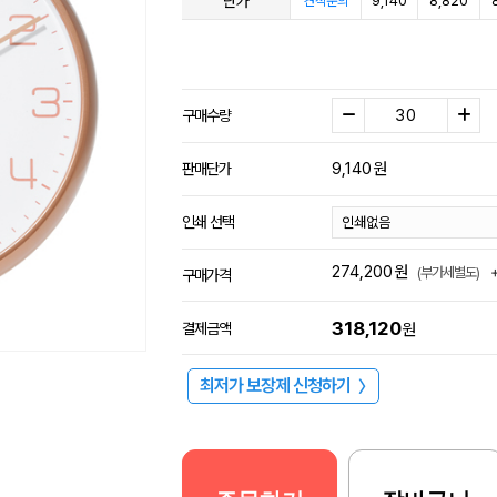
단가
9,140
8,820
견적문의
구매수량
9,140
원
판매단가
인쇄 선택
274,200
원
(부가세별도)
구매가격
318,120
결제금액
원
최저가 보장제 신청하기
〉