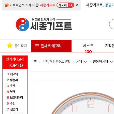
×
세종기프트,
공공기
기프트인포
의 새 이름!
세종기프트
자세히
베스트
기획
전체 카테고리
즐겨찾기
100
인기카테고리
홈
수건/우산/욕실/생활
시계
원형 벽시계
TOP 10
1
에코백
2
텀블러
3
우산
4
부채
5
보조배터리
6
수건
7
선풍기