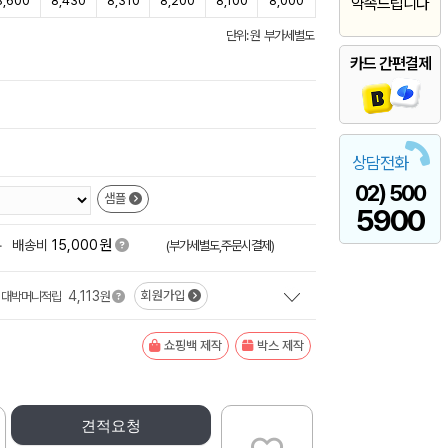
8,600
8,430
8,310
8,200
8,100
8,000
약속드립니다
단위: 원 부가세별도
카드 간편결제
상담전화
02) 500
샘플
5900
원
+
배송비
15,000
(부가세별도,주문시결제)
4,113
회원가입
대박머니적립
원
쇼핑백 제작
박스 제작
견적요청