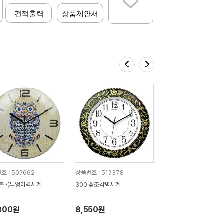
견적출력
상품제안서
호 : 507662
상품번호 : 519378
 볼록부엉이벽시계
300 꽃조각벽시계
800원
8,550원