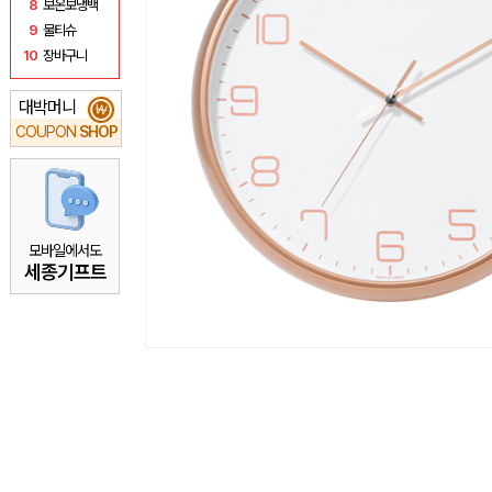
8
보온보냉백
9
물티슈
10
장바구니
대박머니
₩
COUPON
SHOP
모바일에서도
세종기프트