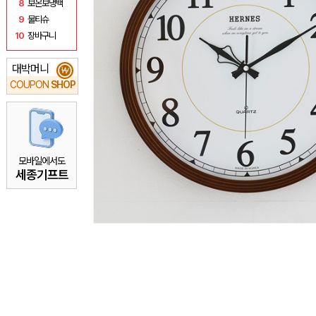
8
보온보냉백
9
물티슈
10
장바구니
대박머니
₩
COUPON
SHOP
모바일에서도
세종기프트