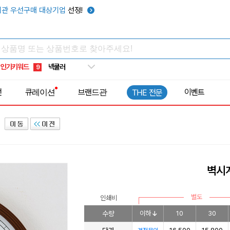
키캡
5
관 우선구매 대상기업
선정!
우산
6
텀블러
7
쿨토시
8
넥쿨러
9
인기키워드
타포린가방
10
전
큐레이션
브랜드관
이벤트
THE 전문
선풍기
1
벽시계
별도
인쇄비
수량
이하
10
30