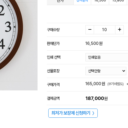
단가
16,500
15,800
견적문의
구매수량
16,500
원
판매단가
인쇄 선택
선물포장
165,000
원
(부가세별도)
구매가격
187,000
결제금액
원
최저가 보장제 신청하기
〉