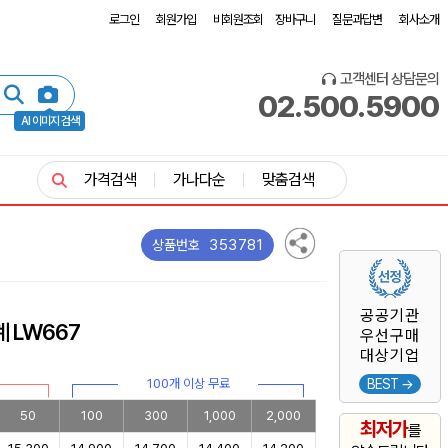
로그인
회원가입
비회원조회
장바구니
질문과답변
회사소개
고객센터 상담문의
02.500.5900
AI 이미지 검색
가격검색
가나다순
맞춤검색
353781
상품번호
공공기관
 LW667
우선구매
대상기업
100개 이상 무료
BEST →
50
100
300
1,000
2,000
최저가
를