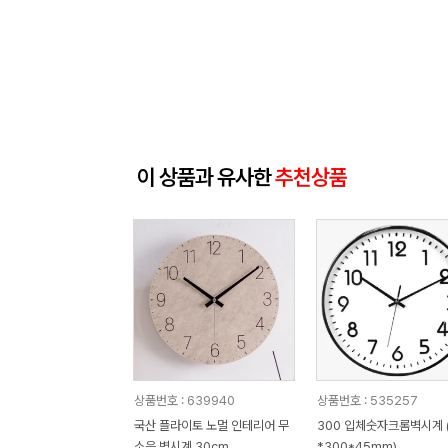
이 상품과 유사한
추천상품
상품번호 : 639940
상품번호 : 535257
국산 플라이토 노멀 인테리어 무
300 입체숫자크롬벽시계 (
소음 벽시계 30cm
*300*45mm)