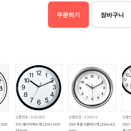
주문하기
장바구니
상품번호 : 536383
상품번호 : 536012
상품번
300
315 베이직벽시계 (315*315*
290 투톤크롬벽시계 (290*42
350
45mm)
mm)
계 (