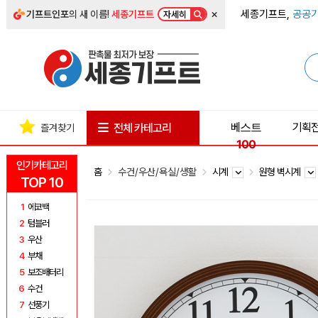
×
세종기프트,
공공기
기프트인포
의 새 이름!
세종기프트
자세히
베스트
기획
전체 카테고리
즐겨찾기
100
인기카테고리
홈
수건/우산/욕실/생활
시계
원형 벽시계
TOP 10
1
에코백
2
텀블러
3
우산
4
부채
5
보조배터리
6
수건
7
선풍기