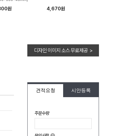
300원
4,670원
디자인 이미지 소스 무료제공 >
견적요청
시안등록
주문수량
문의사항