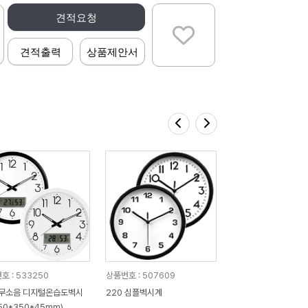
견적요청
견적출력
상품제안서
호 : 533250
상품번호 : 507609
 무소음 디지털온습도벽시
220 심플벽시계
350*350*45mm)