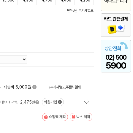
15,300
14,900
14,700
14,400
14,200
약속드립니다
단위: 원 부가세별도
카드 간편결제
상담전화
02) 500
5900
원
+
배송비
5,000
(부가세별도,주문시결제)
2,475
회원가입
대박머니적립
원
쇼핑백 제작
박스 제작