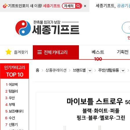
×
세종기프트,
공공기
기프트인포
의 새 이름!
세종기프트
자세히
베스트
기획전
전체 카테고리
즐겨찾기
100
인기카테고리
홈
상품큐레이션
브랜드별
주방/생활용품
TOP 10
1
에코백
2
텀블러
3
우산
4
부채
5
보조배터리
6
수건
7
선풍기