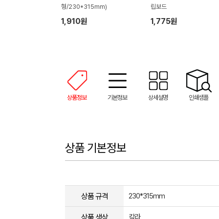
형/230*315mm)
립보드
1,910원
1,775원
상품정보
기본정보
상세설명
인쇄샘플
상품 기본정보
상품 규격
230*315mm
상품 색상
칼라