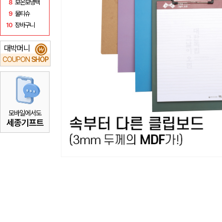
8
보온보냉백
9
물티슈
10
장바구니
대박머니
₩
COUPON
SHOP
모바일에서도
세종기프트