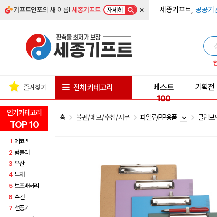
×
세종기프트,
공공기
기프트인포
의 새 이름!
세종기프트
자세히
베스트
기획전
전체 카테고리
즐겨찾기
100
인기카테고리
홈
볼펜/메모/수첩/사무
파일류/PP용품
클립보
TOP 10
1
에코백
2
텀블러
3
우산
4
부채
5
보조배터리
6
수건
7
선풍기