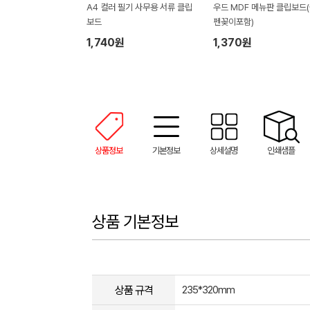
A4 컬러 필기 사무용 서류 클립
우드 MDF 메뉴판 클립보드
보드
펜꽂이포함)
1,740원
1,370원
상품정보
기본정보
상세설명
인쇄샘플
상품 기본정보
상품 규격
235*320mm