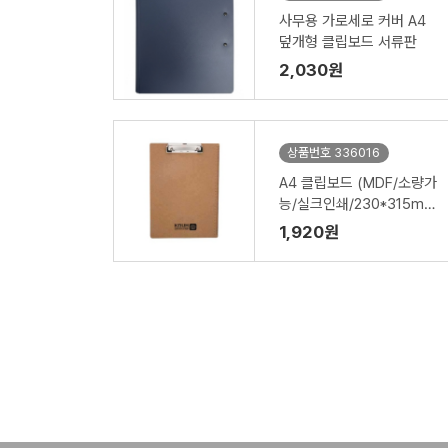
사무용 가로세로 커버 A4
덮개형 클립보드 서류판
2,030원
상품번호 336016
A4 클립보드 (MDF/소량가
능/실크인쇄/230*315m
m)
1,920원