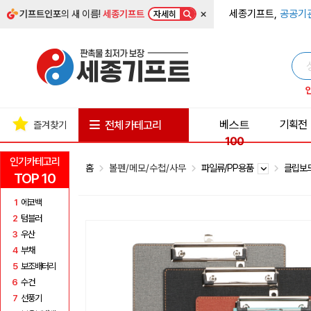
×
세종기프트,
공공기
기프트인포
의 새 이름!
세종기프트
자세히
베스트
기획전
전체 카테고리
즐겨찾기
100
인기카테고리
홈
볼펜/메모/수첩/사무
파일류/PP용품
클립보
TOP 10
1
에코백
2
텀블러
3
우산
4
부채
5
보조배터리
6
수건
7
선풍기