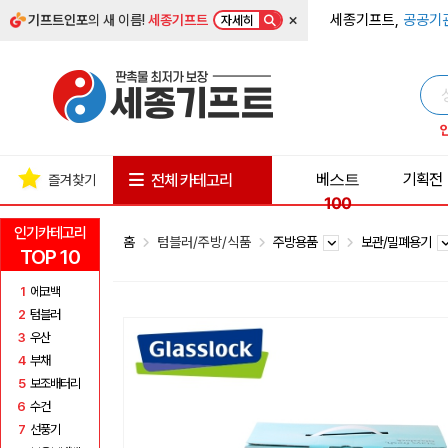
×
세종기프트,
공공기
기프트인포
의 새 이름!
세종기프트
자세히
베스트
기획전
전체 카테고리
즐겨찾기
100
인기카테고리
홈
텀블러/주방/식품
주방용품
보관/밀폐용기
TOP 10
1
에코백
2
텀블러
3
우산
4
부채
5
보조배터리
6
수건
7
선풍기