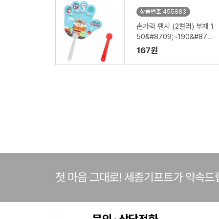
상품번호 455883
손가락 팬시 (2컬러) 부채 1
50&#8709;~190&#870
9; (손잡이110mm)
167원
첫 마음 그대로! 세종기프트가 약속드