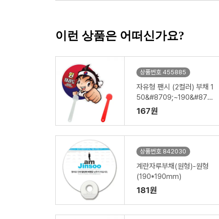
이런 상품은 어떠신가요?
상품번호 455885
자유형 팬시 (2컬러) 부채 1
50&#8709;~190&#870
9; (손잡이110mm)
167원
상품번호 842030
계란자루부채(원형)-원형
(190*190mm)
181원