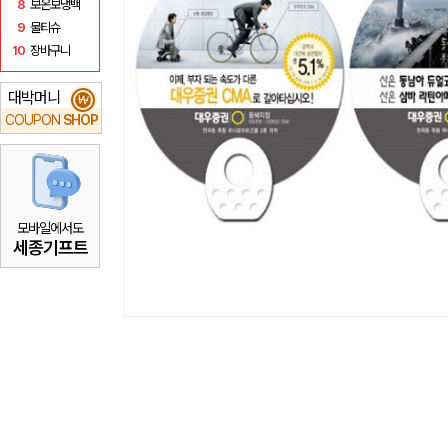
8
보온보냉백
9
물티슈
10
장바구니
대박머니
₩
COUPON
SHOP
모바일에서도
세종기프트