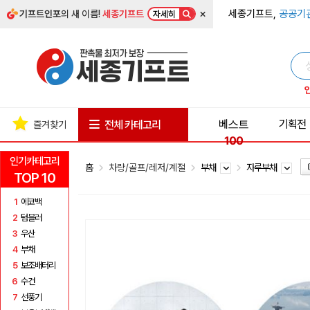
×
세종기프트,
공공기
기프트인포
의 새 이름!
세종기프트
자세히
베스트
기획전
전체 카테고리
즐겨찾기
100
인기카테고리
홈
차량/골프/레저/계절
부채
자루부채
TOP 10
1
에코백
2
텀블러
3
우산
4
부채
5
보조배터리
6
수건
7
선풍기