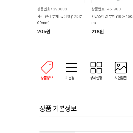
상품번호 : 390683
상품번호 : 451980
사각 팬시 부채_듀라셀 (175X1
반달스마일 부채 (190*15
90mm)
m)
205원
218원
상품정보
기본정보
상세설명
시안샘플
상품 기본정보