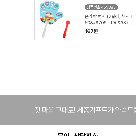
상품번호 455883
손가락 팬시 (2컬러) 부채 1
50&#8709;~190&#870
9; (손잡이110mm)
167원
첫 마음 그대로! 세종기프트가 약속드