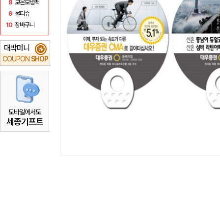
8
보온보냉백
9
물티슈
10
장바구니
대박머니
₩
COUPON
SHOP
모바일에서도
세종기프트