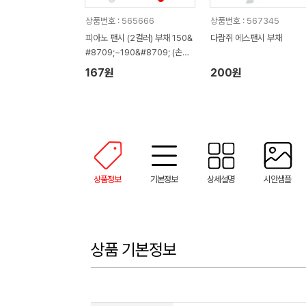
상품번호 : 565666
상품번호 : 567345
피아노 팬시 (2컬러) 부채 150&
다람쥐 에스팬시 부채
#8709;~190&#8709; (손잡
이110mm)
167원
200원
상품정보
기본정보
상세설명
시안샘플
상품 기본정보