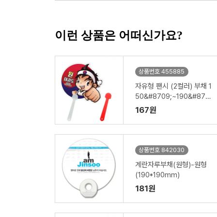
이런 상품은 어떠신가요?
상품번호 455885
자유형 팬시 (2컬러) 부채 1
50&#8709;~190&#870
9; (손잡이110mm)
167원
상품번호 842030
계란자루부채(원형)-원형
(190*190mm)
181원