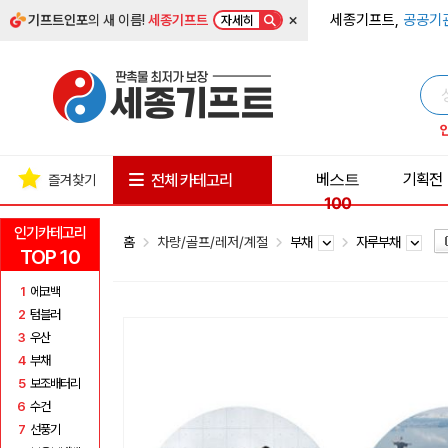
×
세종기프트,
공공기
기프트인포
의 새 이름!
세종기프트
자세히
베스트
기획전
전체 카테고리
즐겨찾기
100
인기카테고리
홈
차량/골프/레저/계절
부채
자루부채
TOP 10
1
에코백
2
텀블러
3
우산
4
부채
5
보조배터리
6
수건
7
선풍기