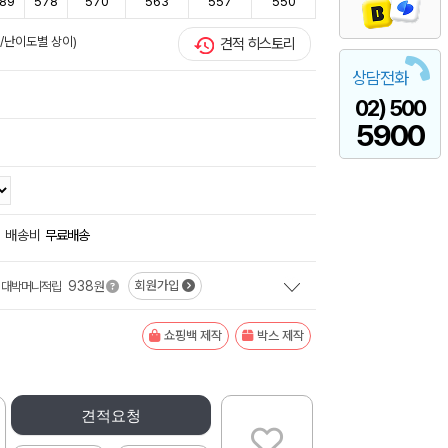
89
578
570
563
557
550
준/난이도별 상이)
견적 히스토리
상담전화
02) 500
5900
배송비
무료배송
938
회원가입
대박머니적립
원
쇼핑백 제작
박스 제작
견적요청