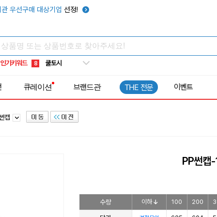
키캡
5
관 우선구매 대상기업
선정!
우산
6
텀블러
7
쿨토시
8
인기키워드
넥쿨러
9
타포린가방
10
전
큐레이션
브랜드관
이벤트
THE 전문
선풍기
1
용썬캡
PP썬캡-
수량
이하
100
200
3