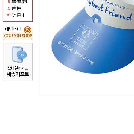
8
보온보냉백
9
물티슈
10
장바구니
대박머니
₩
COUPON
SHOP
모바일에서도
세종기프트