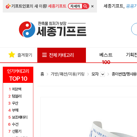
×
세종기프트,
공공기
기프트인포
의 새 이름!
세종기프트
자세히
베스트
기획
전체 카테고리
즐겨찾기
100
인기카테고리
홈
가방/패션/미용/키링
모자
종이썬캡/행사
TOP 10
1
에코백
2
텀블러
3
우산
4
부채
5
보조배터리
6
수건
7
선풍기