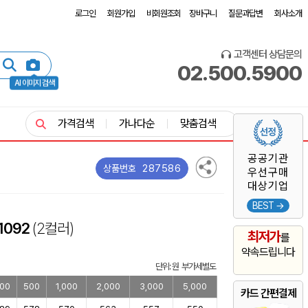
로그인
회원가입
비회원조회
장바구니
질문과답변
회사소개
고객센터 상담문의
02.500.5900
AI 이미지 검색
가격검색
가나다순
맞춤검색
공공기관
287586
상품번호
우선구매
대상기업
BEST →
1092
(2컬러)
최저가
를
약속드립니다
단위: 원 부가세별도
00
500
1,000
2,000
3,000
5,000
카드 간편결제