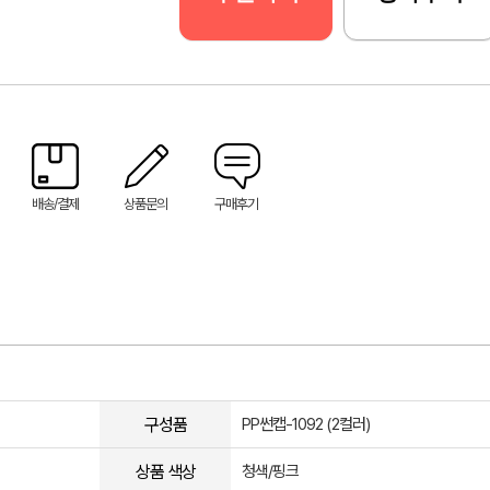
배송/결제
상품문의
구매후기
구성품
PP썬캡-1092 (2컬러)
상품 색상
청색/핑크