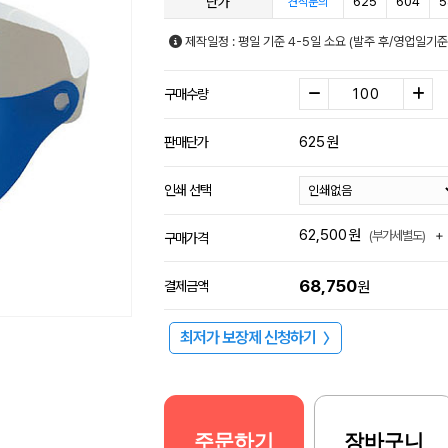
단가
625
604
5
견적문의
제작일정 : 평일 기준 4-5일 소요 (발주 후/영업일기
구매수량
625
원
판매단가
인쇄 선택
62,500
원
+
(부가세별도)
구매가격
68,750
결제금액
원
최저가 보장제 신청하기
〉
주문하기
장바구니