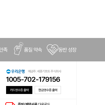
 만족
품질 약속
동반 성장
예금주: 세종기프트 주식회사
1005-702-179156
카드영수증 출력
현금영수증 출력
증빙/계약서류
다운로드