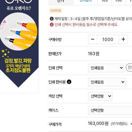
단가
163
156
1
견적문의
인쇄무료
제작일정 : 3~4일 (발주 후/영업일기준/난이도별 상이
인쇄 선택시 판비용을 필수로 선택해 주세요.
구매수량
163
원
판매단가
인
인쇄 선택
인쇄 판비용
색상 선택
케이스
163,000
원
(부가세별도)
구매가격