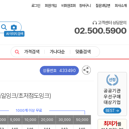
로그인
회원가입
비회원조회
장바구니
질문과답변
회사소개
고객센터 상담문의
02.500.5900
AI 이미지 검색
가격검색
가나다순
맞춤검색
433490
상품번호
공공기관
독일잉크/초저점도잉크)
우선구매
대상기업
1000개 이상 무료
BEST →
000
5,000
10,000
20,000
30,000
50,000
최저가
를