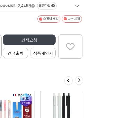
2,445
회원가입
대박머니적립
원
쇼핑백 제작
박스 제작
견적요청
견적출력
상품제안서