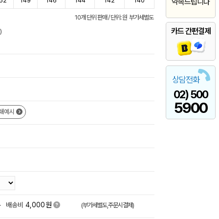
52
149
146
144
142
140
약속드립니다
10개 단위 판매 / 단위: 원 부가세별도
카드 간편결제
)
상담전화
02) 500
5900
쇄예시
원
+
배송비
4,000
(부가세별도,주문시결제)