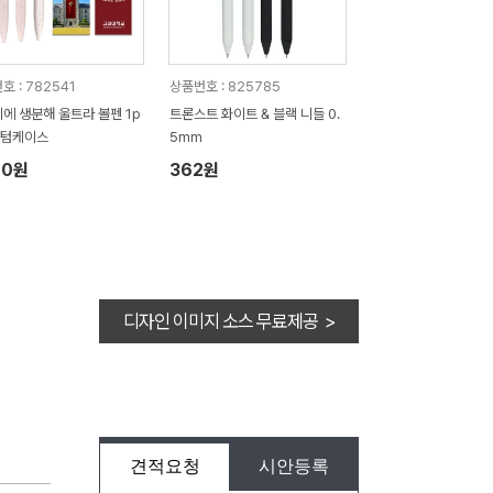
호 : 782541
상품번호 : 825785
에 생분해 울트라 볼펜 1p
트론스트 화이트 & 블랙 니들 0.
스텀케이스
5mm
20원
362원
디자인 이미지 소스 무료제공 >
견적요청
시안등록