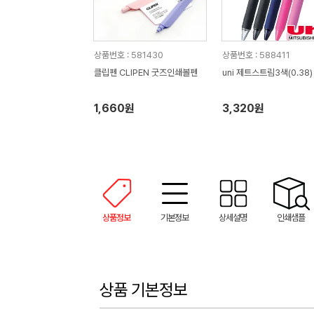
상품번호 : 581430
상품번호 : 588411
클립펜 CLIPEN 굿즈인쇄볼펜
uni 제트스트림3색(0.38)
1,660원
3,320원
상품정보
기본정보
상세설명
인쇄샘플
상품 기본정보