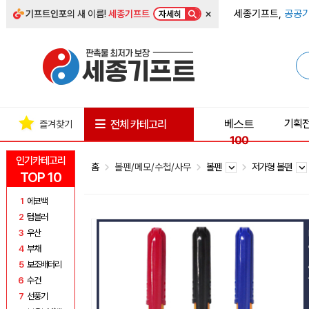
×
세종기프트,
공공기
기프트인포
의 새 이름!
세종기프트
자세히
베스트
기획
전체 카테고리
즐겨찾기
100
인기카테고리
홈
볼펜/메모/수첩/사무
볼펜
저가형 볼펜
TOP 10
1
에코백
2
텀블러
3
우산
4
부채
5
보조배터리
6
수건
7
선풍기