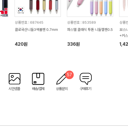
상품번호 : 687445
상품번호 : 853589
상품번
클로국산니들3색볼펜 0.7mm
파스텔 클래식 투톤 니들젤펜0.5
모스니
+커
420원
336원
1,4
57
시안샘플
배송/결제
상품문의
구매후기