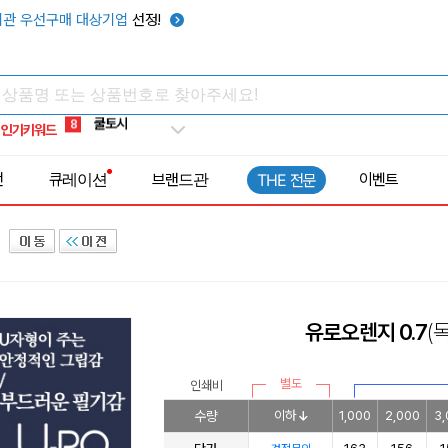
키캡
5
관 우선구매 대상기업
선정!
우산
6
텀블러
7
쿨토시
8
인기키워드
넥쿨러
9
타포린가방
10
전
큐레이션
브랜드관
이벤트
THE 전문
선풍기
1
유로오렌지 0.7
(
별도
인쇄비
수량
이하
1,000
2,000
3,