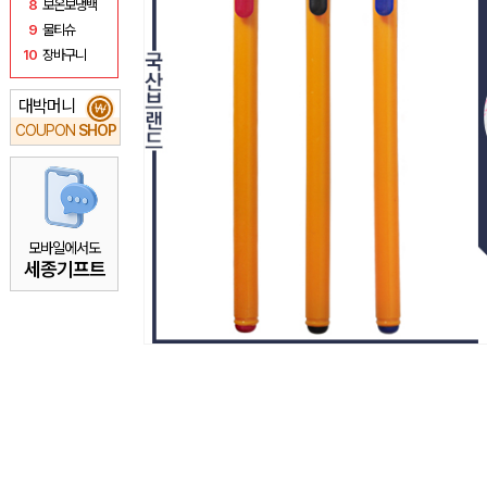
8
보온보냉백
9
물티슈
10
장바구니
대박머니
₩
COUPON
SHOP
모바일에서도
세종기프트