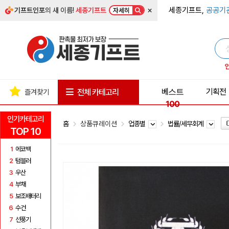
×
세종기프트,
공공기
기프트인포
의 새 이름!
세종기프트
자세히
베스트
기획전
전체 카테고리
즐겨찾기
100
인기카테고리
홈
상품큐레이션
업종별
법률/세무회계
TOP 10
1
에코백
2
텀블러
3
우산
4
부채
5
보조배터리
6
수건
7
선풍기