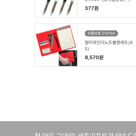
일잉크）
377원
상품번호 219160
멀티바인더노트볼펜세트(A
5)
8,570원