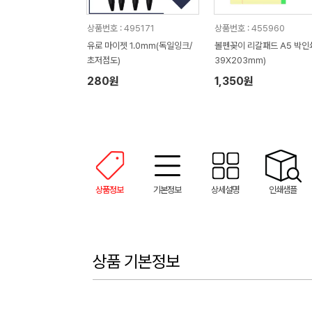
상품번호 : 495171
상품번호 : 455960
유로 마이젯 1.0mm(독일잉크/
볼펜꽂이 리갈패드 A5 박인쇄
초저점도)
39X203mm)
280원
1,350원
상품정보
기본정보
상세설명
인쇄샘플
상품 기본정보