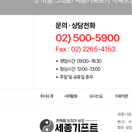
첫 마음 그대로! 세종기프트가 약속드
문의 · 상담전화
02) 500-5900
Fax : 02) 2265-4153
영업시간 09:00~18:30
점심시간 12:00~13:00
주말 및 공휴일 휴무
회사소개
사회활동
오시는길
이용약관
세종기프트
본사 : 
파주 공장