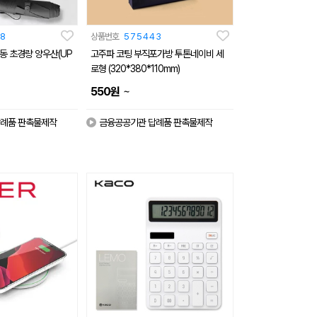
8
상품번호
575443
 수동 초경량 양우산(UP
고주파 코팅 부직포가방 투톤네이비 세
로형 (320*380*110mm)
~
550
원
례품 판촉물제작
금융공공기관 답례품 판촉물제작