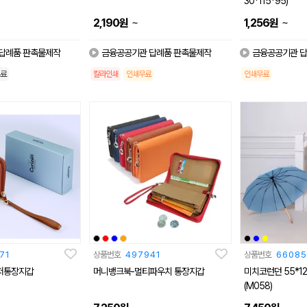
30*115*95)
~
~
2,190
원
1,256
원
답례품 판촉물제작
금융공공기관 답례품 판촉물제작
금융공공기관 답
료
칼라인쇄
인쇄무료
인쇄무료
71
상품번호
497941
상품번호
66085
지퍼통장지갑
머니뱅크북-멀티파우치 통장지갑
미치코런던 55*1
(M058)