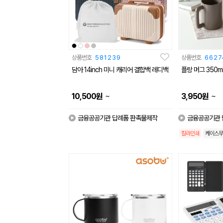
상품번호
581239
상품번호
6627
담아 14inch 미니 캐리어 결합백 레디백
플랑 머그 350m
~
~
10,500
원
3,950
원
금융공공기관 답례품 판촉물제작
금융공공기관 
칼라인쇄
케이스무