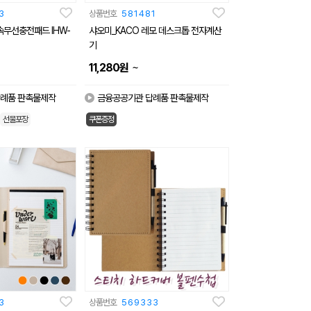
3
상품번호
581481
속무선충전패드 IHW-
샤오미_KACO 레모 데스크톱 전자계산
기
~
11,280
원
례품 판촉물제작
금융공공기관 답례품 판촉물제작
선물포장
쿠폰증정
3
상품번호
569333