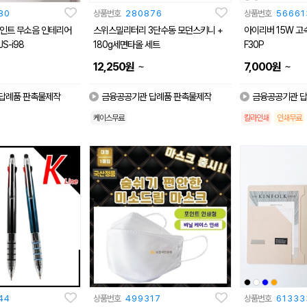
80
상품번호
280876
상품번호
56661
 무소음 인테리어
스위스밀리터리 3단수동 모던스키니 +
아이리버 15W 고
S-i98
180g세면타올 세트
F30P
~
~
12,250
원
7,000
원
답례품 판촉물제작
금융공공기관 답례품 판촉물제작
금융공공기관 답
케이스무료
칼라인쇄
인쇄무료
44
상품번호
499317
상품번호
61333