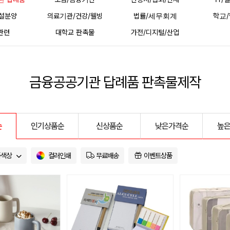
건설분양
의료기관/건강/웰빙
법률/세무회계
학교/
관련
대학교 판촉물
가전/디지털/산업
금융공공기관 답례품 판촉물제작
순
인기상품순
신상품순
낮은가격순
높
품색상
컬러인쇄
무료배송
이벤트상품