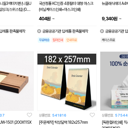
니들3색터치펜 (니들U
국산정품 KC인증 4중필터 대형 마스크
뉴클래식레더 A4
일잉크/스위스팁) (0.7
(비닐케이스인쇄+마스크인쇄)
~
~
404
원
9,340
원
답례품 판촉물제작
금융공공기관 답례품 판촉물제작
금융공공기관 답
무료배송
칼라인쇄
인쇄무료
케이스무료
07
상품번호
541816
상품번호
57544
-1501 (200X115X
[주문제작] 탁상달력 182x257mm
[독판컬러인쇄] 직사