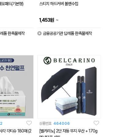
메모패드(기본형)
스티치 하드커버 볼펜수첩
~
1,453
원
례품 판촉물제작
금융공공기관 답례품 판촉물제작
2
상품번호
464006
각 각티슈 180매 (2
[벨카리노] 2단 자동 무지 우산 + 170g