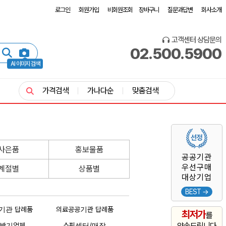
로그인
회원가입
비회원조회
장바구니
질문과답변
회사소개
고객센터 상담문의
02.500.5900
AI 이미지 검색
가격검색
가나다순
맞춤검색
사은품
홍보물품
공공기관
우선구매
계절별
상품별
대상기업
BEST →
기관 답례품
의료공공기관 답례품
최저가
를
/일반기업체
쇼핑센터/매장
약속드립니다