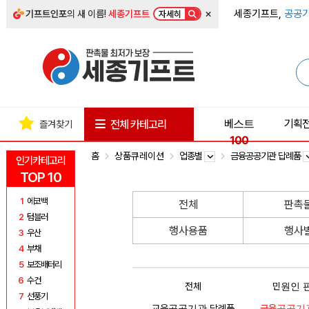
×
세종기프트,
공공기
기프트인포
의 새 이름!
세종기프트
자세히
베스트
기획
전체 카테고리
즐겨찾기
100
홈
상품큐레이션
업종별
금융공공기관 답례품
인기카테고리
TOP 10
1
에코백
전체
판촉
2
텀블러
행사용품
행사
3
우산
4
부채
5
보조배터리
6
수건
전체
민원인 
7
선풍기
교육공공기관 답례품
금융공공기