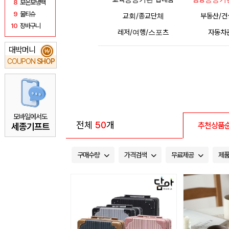
8
보온보냉백
9
물티슈
교회/종교단체
부동산/
10
장바구니
레저/여행/스포츠
자동차
대박머니
₩
COUPON
SHOP
모바일에서도
전체
50
개
추천상품
세종기프트
구매수량
가격검색
무료제공
제