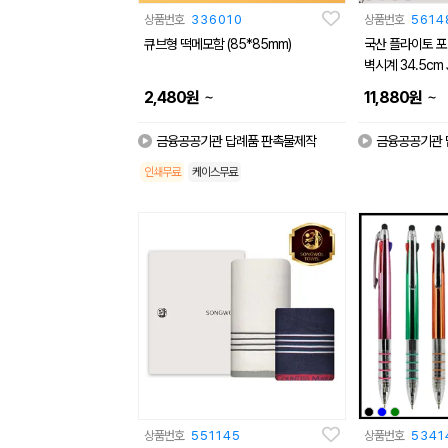
상품번호
336010
상품번호
5614
큐브형 떡메모함 (85*85mm)
국산 플라이토 포인트
벽시계 34.5cm J
~
~
2,480
원
11,880
원
금융공공기관 답례품 판촉물제작
금융공공기관 
인쇄무료
케이스무료
상품번호
551145
상품번호
5341