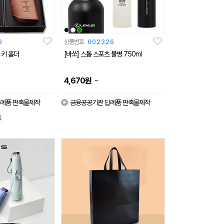
9
상품번호
602326
 키 홀더
[바쏘] 스톰 스포츠 물병 750ml
~
4,670
원
례품 판촉물제작
금융공공기관 답례품 판촉물제작
료