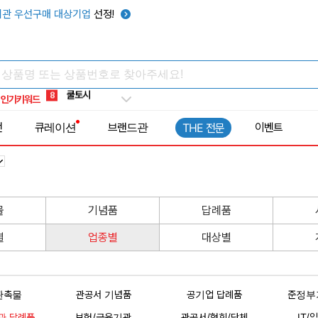
관 우선구매 대상기업
선정!
키캡
5
우산
6
텀블러
7
쿨토시
8
인기키워드
넥쿨러
9
타포린가방
10
전
큐레이션
브랜드관
이벤트
THE 전문
선풍기
1
물
기념품
답례품
별
업종별
대상별
판촉물
관공서 기념품
공기업 답례품
준정부
관 답례품
보험/금융기관
관공서/협회/단체
IT