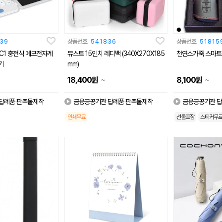
39
상품번호
541836
상품번호
51815
CC1 충전식 메모전자계
뮤스트 15인치 레디백 (340X270X185
천연소가죽 스마트
기
mm)
~
~
18,400
원
8,100
원
답례품 판촉물제작
금융공공기관 답례품 판촉물제작
금융공공기관 답
인쇄무료
선물포장
스티커무