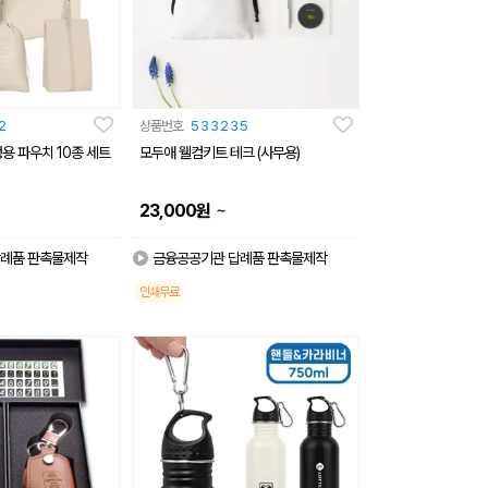
2
상품번호
533235
용 파우치 10종 세트
모두애 웰컴키트 테크 (사무용)
~
23,000
원
례품 판촉물제작
금융공공기관 답례품 판촉물제작
인쇄무료