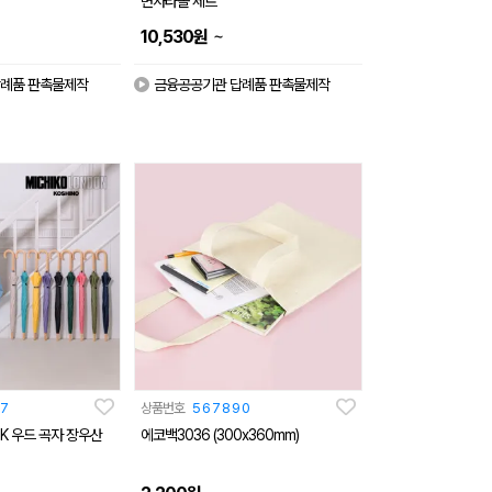
면사타올 세트
~
10,530
원
례품 판촉물제작
금융공공기관 답례품 판촉물제작
7
상품번호
567890
2K 우드 곡자 장우산
에코백3036 (300x360mm)