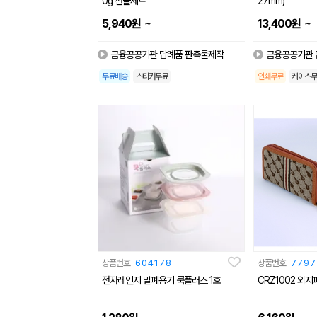
0g 선물세트
27mm)
~
~
5,940
원
13,400
원
금융공공기관 답례품 판촉물제작
금융공공기관 
무료배송
스티커무료
인쇄무료
케이스무
상품번호
604178
상품번호
7797
전자레인지 밀폐용기 쿡플러스 1호
CRZ1002 외