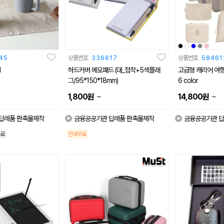
45
상품번호
336617
상품번호
58461
l
하드커버 메모패드 (대_점착+5색플래
고급형 캐리어 여행
그/95*150*18mm)
6 color
~
~
1,800
원
14,800
원
답례품 판촉물제작
금융공공기관 답례품 판촉물제작
금융공공기관 답
료
인쇄무료