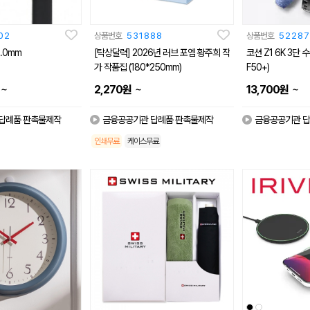
02
상품번호
531888
상품번호
52287
.0mm
[탁상달력] 2026년 러브 포엠 황주희 작
코션 Z1 6K 3단
가 작품집 (180*250mm)
F50+)
~
~
~
2,270
원
13,700
원
답례품 판촉물제작
금융공공기관 답례품 판촉물제작
금융공공기관 답
인쇄무료
케이스무료