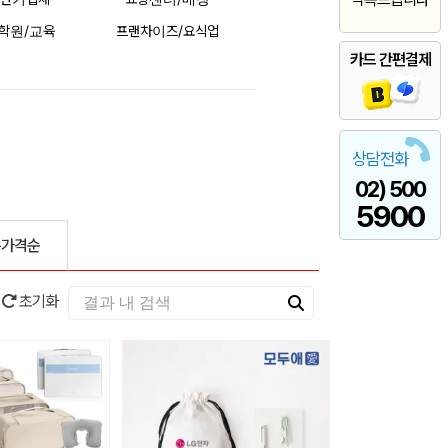
학원/교육
프랜차이즈/요식업
카드 간편결제
상담전화
02) 500
5900
은가격순
초기화