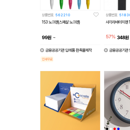
상품번호
562210
상품번호
5183
153 노크펜(스페샬 노크펜)
사각라바터치펜 1
57%
~
99
원
348
원
금융공공기관 답례품 판촉물제작
금융공공기관 
인쇄무료