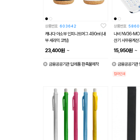
상품번호
603642
상품번호
5860
캐나다 아소부 인피니트머그 490ml (내
나비 NV36-M
부 세라믹 코팅)
산기 사무용계산
~
~
23,400
원
15,950
원
금융공공기관 답례품 판촉물제작
금융공공기관 
칼라인쇄