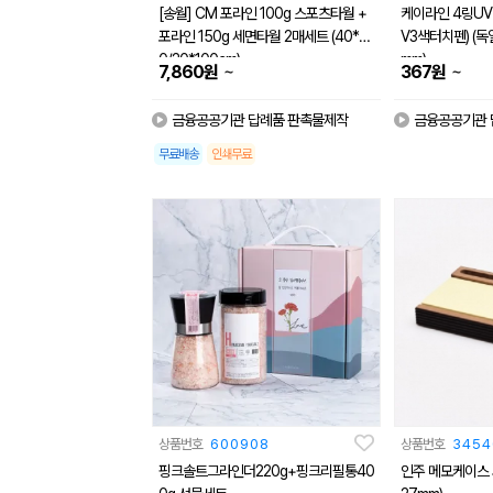
[송월] CM 포라인 100g 스포츠타월 +
케이라인 4링UV
포라인 150g 세면타월 2매세트 (40*8
V3색터치펜) (독
0/20*100cm)
mm)
~
~
7,860
원
367
원
금융공공기관 답례품 판촉물제작
금융공공기관 
무료배송
인쇄무료
상품번호
600908
상품번호
3454
핑크솔트그라인더220g+핑크리필통40
인주 메모케이스 JW